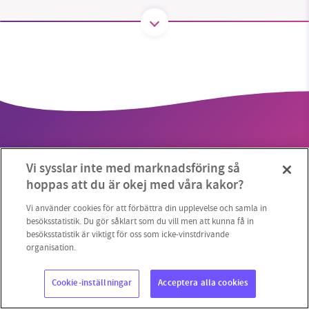
SMB kämpar för en hållbar framtid. Sedan
starten 2010 har vår ideella redaktion drivit
miljödebatten framåt genom
nyhetsbevakning och granskningar. Nu vill vi
utveckla vårt arbete – och vi hoppas att du
vill hjälpa oss.
Vi sysslar inte med marknadsföring så
Stötta vårt arbete genom att swisha en slant till
hoppas att du är okej med våra kakor?
1231368703
Copyright 2023 © Supermiljöbloggen
Cookieinställningar
Vi använder cookies för att förbättra din upplevelse och samla in
besöksstatistik. Du gör såklart som du vill men att kunna få in
besöksstatistik är viktigt för oss som icke-vinstdrivande
Läs vad vi vill göra
organisation.
Cookie-inställningar
Acceptera alla cookies