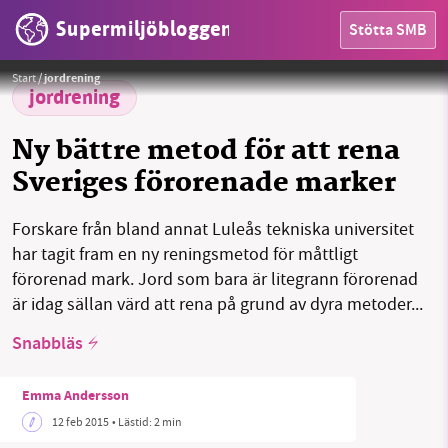
Supermiljöbloggen
Stötta SMB
Foto:
Tourbière 03 - Parc de Frontenac - Juillet 2008 by Boréal - Own work. Licensed under CC BY-SA 3.0 via
HEM
Wikimedia Commons
Start
/
jordrening
OMRÅDEN
jordrening
MILJÖFAKTA
Ny bättre metod för att rena
Sveriges förorenade marker
OM OSS
Forskare från bland annat Luleås tekniska universitet
har tagit fram en ny reningsmetod för måttligt
Sök
Sparade inlägg
Tipsa oss
förorenad mark. Jord som bara är litegrann förorenad
är idag sällan värd att rena på grund av dyra metoder...
Facebook
Instagram
BlueSky
Snabbläs
Threads
LinkedIn
Emma Andersson
12 feb 2015
• Lästid:
2 min