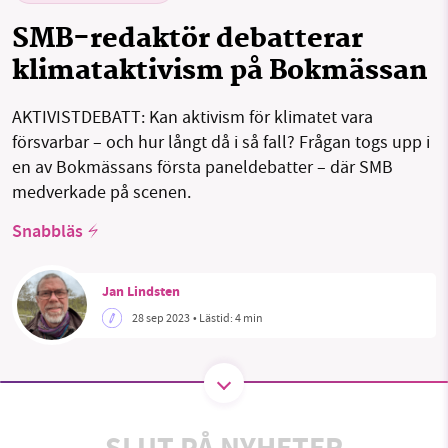
SMB-redaktör debatterar
klimataktivism på Bokmässan
SMB kämpar för en hållbar framtid. Sedan
starten 2010 har vår ideella redaktion drivit
AKTIVISTDEBATT: Kan aktivism för klimatet vara
miljödebatten framåt genom
försvarbar – och hur långt då i så fall? Frågan togs upp i
nyhetsbevakning och granskningar. Nu vill vi
en av Bokmässans första paneldebatter – där SMB
utveckla vårt arbete – och vi hoppas att du
medverkade på scenen.
vill hjälpa oss.
Snabbläs
Stötta vårt arbete genom att swisha en slant till
Jan Lindsten
1231368703
28 sep 2023
• Lästid:
4 min
Läs vad vi vill göra