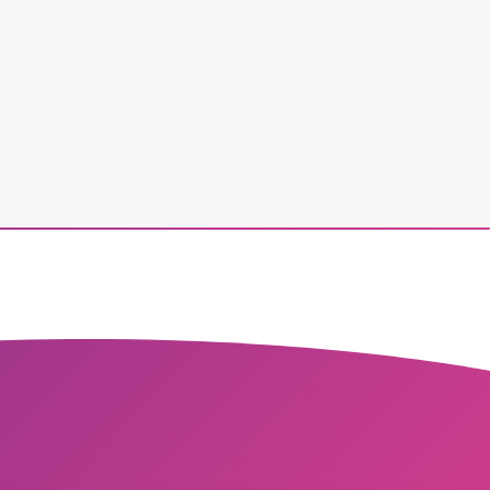
vår
ete –