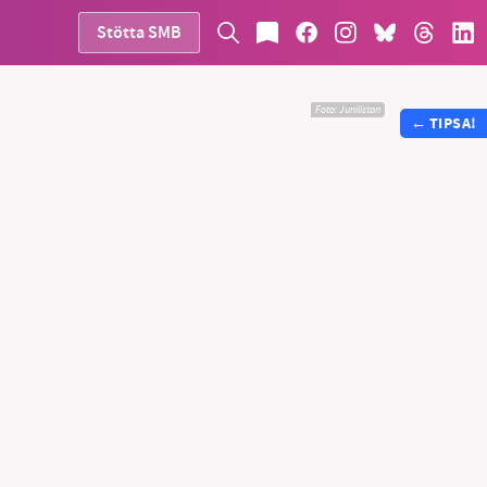
Stötta SMB
Foto: Junilistan
←
TIPSA!