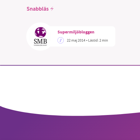
Snabbläs
Supermiljöbloggen
SM
22 maj 2014
• Lästid:
2 min
nyhe