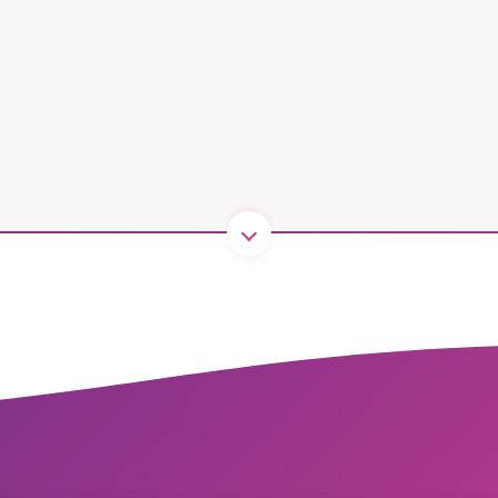
B kämpar för en hållbar framtid. Sedan starten 2010 har 
ideella redaktion drivit miljödebatten framåt genom
tsbevakning och granskningar. Nu vill vi utveckla vårt arb
och vi hoppas att du vill hjälpa oss.
Stötta vårt arbete genom att swisha en slant till
1231368703
Läs vad vi vill göra