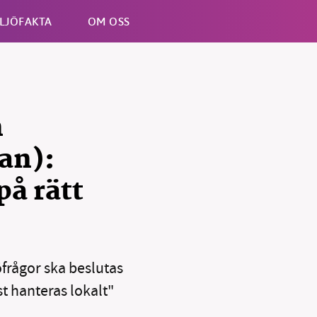
LJÖFAKTA
OM OSS
Esc
n
tan):
på rätt
frågor ska beslutas
t hanteras lokalt"