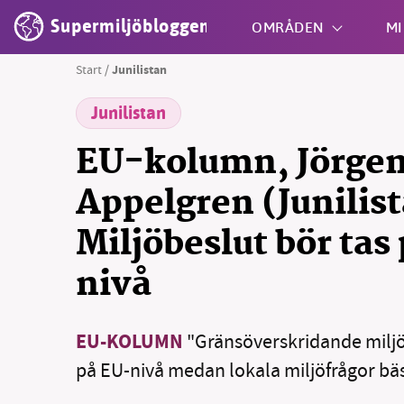
Supermiljöbloggen
OMRÅDEN
MI
Start
/
Junilistan
Junilistan
Shift + S
EU-kolumn, Jörge
Appelgren (Junilis
Miljöbeslut bör tas 
nivå
EU-KOLUMN
"Gränsöverskridande miljö
på EU-nivå medan lokala miljöfrågor bäs