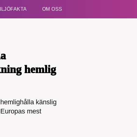
ILJÖFAKTA
OM OSS
Esc
la
ning hemlig
kämpar för en hållbar framtid. Sedan starten 2010 ha
ideella redaktion drivit miljödebatten framåt genom
hemlighålla känslig
etsbevakning och granskningar. Nu vill vi utveckla 
r Europas mest
arbete – och vi hoppas att du vill hjälpa oss.
Stötta vårt arbete genom att swisha en slant till