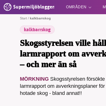
Supermiljöbloggen
OMRÅDEN
M
Start
/
kalkbarrskog
kalkbarrskog
Shift + S
Skogsstyrelsen ville hål
larmrapport om avverk
– och mer än så
SMB 
MÖRKNING
Skogsstyrelsen försökte 
nyh
larmrapport om avverkningsplaner fö
hotade skog - bland annat!!