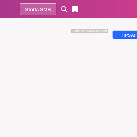
Stötta SMB
Foto: Supermiljöbloggen
←
TIPSA!
r vår
vårt