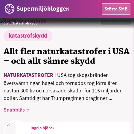
Supermiljöbloggen
Stötta SMB
HEM
Foto:
wurliburli/Pixabay
Start
/
katastrofskydd
OMRÅDEN
katastrofskydd
MILJÖFAKTA
Allt fler naturkatastrofer i USA
OM OSS
– och allt sämre skydd
NATURKATASTROFER
I USA tog skogsbränder,
Sök
Sparade inlägg
Tipsa oss
översvämningar, hagel och tornados tog förra året
nästan 300 liv och orsakade skador för 115 miljarder
Facebook
Instagram
BlueSky
dollar. Samtidigt har Trumpregimen dragit ner ...
Snabbläs
Threads
LinkedIn
Ingela Björck