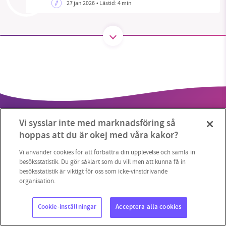
27 jan 2026
• Lästid:
4 min
SMB kämpar för en hållbar framtid. Sedan
starten 2010 har vår ideella redaktion drivit
miljödebatten framåt genom
nyhetsbevakning och granskningar. Nu vill vi
utveckla vårt arbete – och vi hoppas att du
vill hjälpa oss.
Vi sysslar inte med marknadsföring så
Stötta vårt arbete genom att swisha en slant till
hoppas att du är okej med våra kakor?
1231368703
Vi använder cookies för att förbättra din upplevelse och samla in
besöksstatistik. Du gör såklart som du vill men att kunna få in
besöksstatistik är viktigt för oss som icke-vinstdrivande
Copyright 2023 © Supermiljöbloggen
Cookieinställningar
Läs vad vi vill göra
organisation.
Cookie-inställningar
Acceptera alla cookies