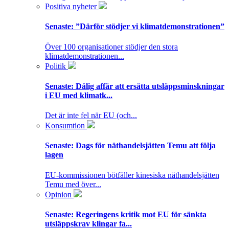
Positiva nyheter
Senaste:
”Därför stödjer vi klimatdemonstrationen”
Över 100 organisationer stödjer den stora
klimatdemonstrationen...
Politik
Senaste:
Dålig affär att ersätta utsläppsminskningar
i EU med klimatk...
Det är inte fel när EU (och...
Konsumtion
Senaste:
Dags för näthandelsjätten Temu att följa
lagen
EU-kommissionen bötfäller kinesiska näthandelsjätten
Temu med över...
Opinion
Senaste:
Regeringens kritik mot EU för sänkta
utsläppskrav klingar fa...