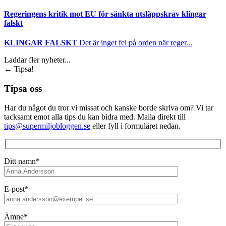
Regeringens kritik mot EU för sänkta utsläppskrav klingar
falskt
KLINGAR FALSKT
Det är inget fel på orden när reger...
Laddar fler nyheter...
←
Tipsa!
Tipsa oss
Har du något du tror vi missat och kanske borde skriva om? Vi tar
tacksamt emot alla tips du kan bidra med. Maila direkt till
tips@supermiljobloggen.se
eller fyll i formuläret nedan.
Ditt namn*
E-post*
Ämne*