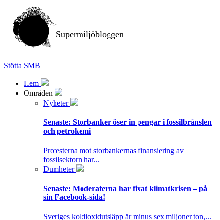
Supermiljöbloggen
Stötta SMB
Hem
Områden
Nyheter
Senaste:
Storbanker öser in pengar i fossilbränslen
och petrokemi
Protesterna mot storbankernas finansiering av
fossilsektorn har...
Dumheter
Senaste:
Moderaterna har fixat klimatkrisen – på
sin Facebook-sida!
Sveriges koldioxidutsläpp är minus sex miljoner ton,...