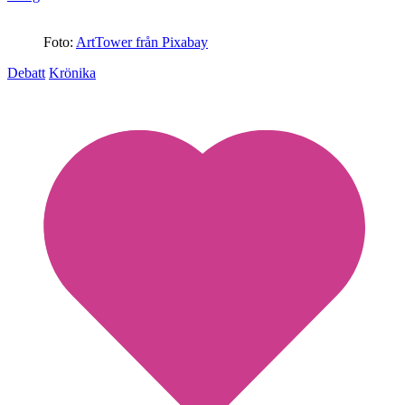
Foto:
ArtTower från Pixabay
Debatt
Krönika