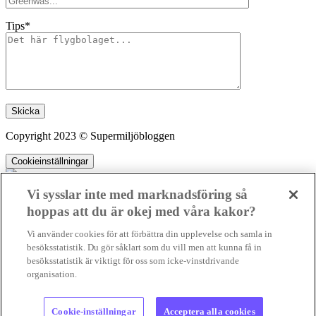
Tips*
Lämna detta fält tomt.
Copyright 2023 © Supermiljöbloggen
Cookieinställningar
Vi sysslar inte med marknadsföring så
hoppas att du är okej med våra kakor?
SMB kämpar för en hållbar framtid. Sedan starten 2010 har vår
Vi använder cookies för att förbättra din upplevelse och samla in
ideella redaktion drivit miljödebatten framåt genom nyhetsbevakning
besöksstatistik. Du gör såklart som du vill men att kunna få in
och granskningar. Nu vill vi utveckla vårt arbete – och vi hoppas att
besöksstatistik är viktigt för oss som icke-vinstdrivande
du vill hjälpa oss.
organisation.
Stötta vårt arbete genom att swisha en slant till
Kopierad
1231368703
Cookie-inställningar
Acceptera alla cookies