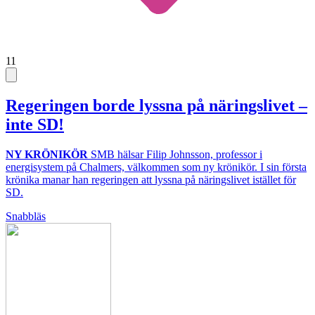
11
Regeringen borde lyssna på näringslivet –
inte SD!
NY KRÖNIKÖR
SMB hälsar Filip Johnsson, professor i
energisystem på Chalmers, välkommen som ny krönikör. I sin första
krönika manar han regeringen att lyssna på näringslivet istället för
SD.
Snabbläs