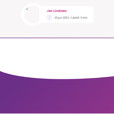
Jan Lindsten
10 jun 2021
• Lästid:
3 min
SM
nyhe