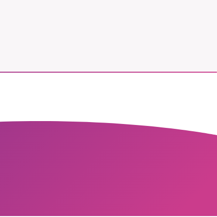
vår
ete –