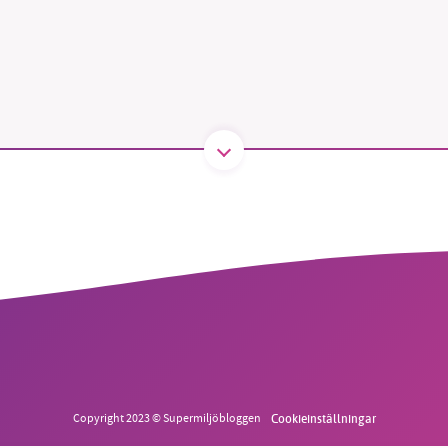
B kämpar för en hållbar framtid. Sedan starten 2010 har 
ideella redaktion drivit miljödebatten framåt genom
tsbevakning och granskningar. Nu vill vi utveckla vårt arb
och vi hoppas att du vill hjälpa oss.
Stötta vårt arbete genom att swisha en slant till
1231368703
Läs vad vi vill göra
Copyright 2023 © Supermiljöbloggen
Cookieinställningar