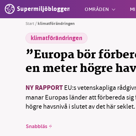
Supermiljöbloggen
OMRÅDEN
MI
Start
/
klimatförändringen
klimatförändringen
Shift + S
”Europa bör förbere
en meter högre ha
NY RAPPORT
EU:s vetenskapliga rådgi
manar Europas länder att förbereda sig f
högre havsnivå i slutet av det här seklet.
Snabbläs