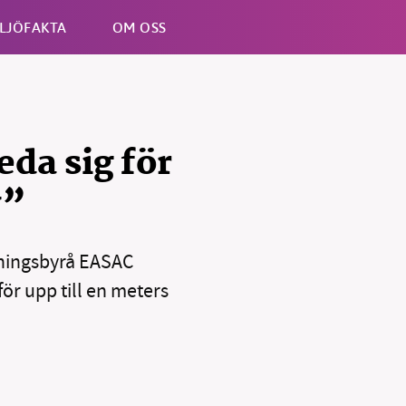
LJÖFAKTA
OM OSS
Esc
da sig för
v”
vningsbyrå EASAC
ör upp till en meters