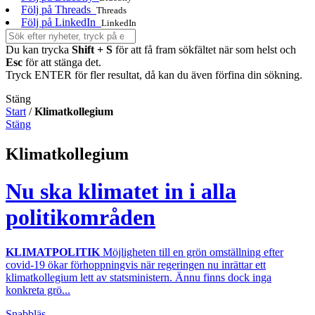
Följ på Threads
Threads
Följ på LinkedIn
LinkedIn
Du kan trycka
Shift + S
för att få fram sökfältet när som helst och
Esc
för att stänga det.
Tryck ENTER för fler resultat, då kan du även förfina din sökning.
Stäng
Start
/
Klimatkollegium
Stäng
Klimatkollegium
Nu ska klimatet in i alla
politikområden
KLIMATPOLITIK
Möjligheten till en grön omställning efter
covid-19 ökar förhoppningvis när regeringen nu inrättar ett
klimatkollegium lett av statsministern. Ännu finns dock inga
konkreta grö...
Snabbläs