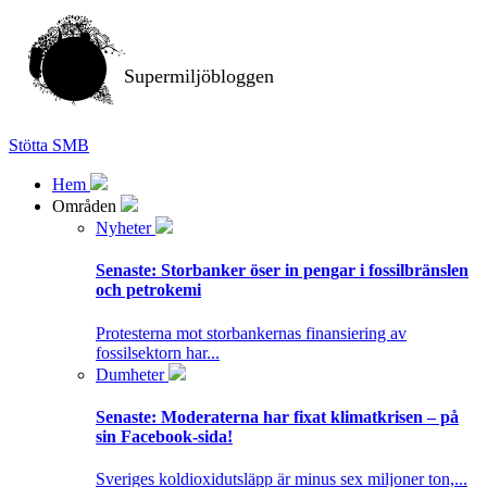
Supermiljöbloggen
Stötta SMB
Hem
Områden
Nyheter
Senaste:
Storbanker öser in pengar i fossilbränslen
och petrokemi
Protesterna mot storbankernas finansiering av
fossilsektorn har...
Dumheter
Senaste:
Moderaterna har fixat klimatkrisen – på
sin Facebook-sida!
Sveriges koldioxidutsläpp är minus sex miljoner ton,...