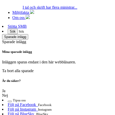
I tal och skrift har flera ministrar...
Miljöfakta
Om oss
Stötta SMB
Sök
Sök
Sparade inlägg
Sparade inlägg
Mina sparade inlägg
Inläggen sparas endast i den här webbläsaren.
Ta bort alla sparade
Är du säker?
Ja
Nej
Tipsa oss
Följ på Facebook
Facebook
Följ på Instagram
Instagram
Följ på BlueSky
BlueSky