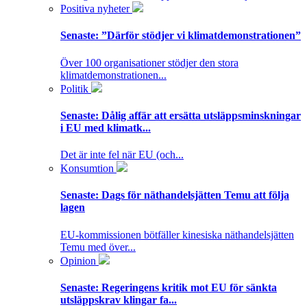
Positiva nyheter
Senaste:
”Därför stödjer vi klimatdemonstrationen”
Över 100 organisationer stödjer den stora
klimatdemonstrationen...
Politik
Senaste:
Dålig affär att ersätta utsläppsminskningar
i EU med klimatk...
Det är inte fel när EU (och...
Konsumtion
Senaste:
Dags för näthandelsjätten Temu att följa
lagen
EU-kommissionen bötfäller kinesiska näthandelsjätten
Temu med över...
Opinion
Senaste:
Regeringens kritik mot EU för sänkta
utsläppskrav klingar fa...