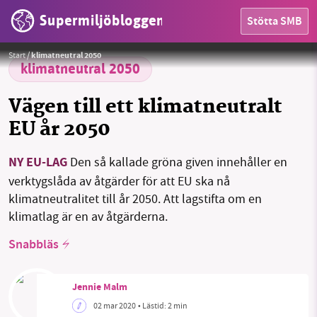
Supermiljöbloggen
Stötta SMB
HEM
Foto:
Pixabay
Start
/
klimatneutral 2050
OMRÅDEN
klimatneutral 2050
MILJÖFAKTA
Vägen till ett klimatneutralt
EU år 2050
OM OSS
NY EU-LAG
Den så kallade gröna given innehåller en
verktygslåda av åtgärder för att EU ska nå
Sök
Sparade inlägg
Tipsa oss
klimatneutralitet till år 2050. Att lagstifta om en
klimatlag är en av åtgärderna.
Facebook
Instagram
BlueSky
Snabbläs
Threads
LinkedIn
Jennie Malm
02 mar 2020
• Lästid:
2 min