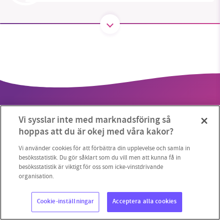
SMB kämpar för en hållbar framtid. Sedan
starten 2010 har vår ideella redaktion drivit
miljödebatten framåt genom
nyhetsbevakning och granskningar. Nu vill vi
utveckla vårt arbete – och vi hoppas att du
vill hjälpa oss.
Vi sysslar inte med marknadsföring så
Stötta vårt arbete genom att swisha en slant till
hoppas att du är okej med våra kakor?
1231368703
Vi använder cookies för att förbättra din upplevelse och samla in
Copyright 2023 © Supermiljöbloggen
Cookieinställningar
besöksstatistik. Du gör såklart som du vill men att kunna få in
besöksstatistik är viktigt för oss som icke-vinstdrivande
Läs vad vi vill göra
organisation.
Cookie-inställningar
Acceptera alla cookies