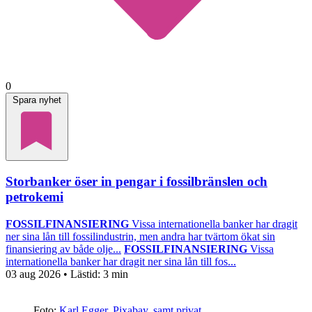
0
Spara nyhet
Storbanker öser in pengar i fossilbränslen och
petrokemi
FOSSILFINANSIERING
Vissa internationella banker har dragit
ner sina lån till fossilindustrin, men andra har tvärtom ökat sin
finansiering av både olje...
FOSSILFINANSIERING
Vissa
internationella banker har dragit ner sina lån till fos...
03 aug 2026
• Lästid:
3 min
Foto:
Karl Egger, Pixabay, samt privat