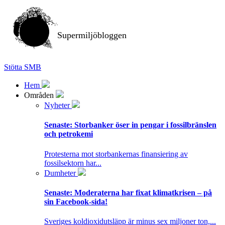
Supermiljöbloggen
Stötta SMB
Hem
Områden
Nyheter
Senaste:
Storbanker öser in pengar i fossilbränslen
och petrokemi
Protesterna mot storbankernas finansiering av
fossilsektorn har...
Dumheter
Senaste:
Moderaterna har fixat klimatkrisen – på
sin Facebook-sida!
Sveriges koldioxidutsläpp är minus sex miljoner ton,...