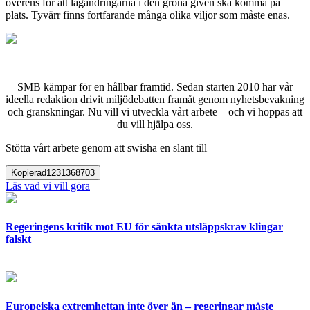
överens för att lagändringarna i den gröna given ska komma på
plats. Tyvärr finns fortfarande många olika viljor som måste enas.
SMB kämpar för en hållbar framtid. Sedan starten 2010 har vår
ideella redaktion drivit miljödebatten framåt genom nyhetsbevakning
och granskningar. Nu vill vi utveckla vårt arbete – och vi hoppas att
du vill hjälpa oss.
Stötta vårt arbete genom att swisha en slant till
Kopierad
1231368703
Läs vad vi vill göra
Regeringens kritik mot EU för sänkta utsläppskrav klingar
falskt
Europeiska extremhettan inte över än – regeringar måste