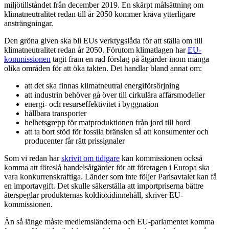
miljötillståndet från december 2019. En skärpt målsättning om
klimatneutralitet redan till år 2050 kommer kräva ytterligare
ansträngningar.
Den gröna given ska bli EUs verktygslåda för att ställa om till
klimatneutralitet redan år 2050. Förutom klimatlagen har
EU-
kommissionen
tagit fram en rad förslag på åtgärder inom många
olika områden för att öka takten. Det handlar bland annat om:
att det ska finnas klimatneutral energiförsörjning
att industrin behöver gå över till cirkulära affärsmodeller
energi- och resurseffektivitet i byggnation
hållbara transporter
helhetsgrepp för matproduktionen från jord till bord
att ta bort stöd för fossila bränslen så att konsumenter och
producenter får rätt prissignaler
Som vi redan har
skrivit om tidigare
kan kommissionen också
komma att föreslå handelsåtgärder för att företagen i Europa ska
vara konkurrenskraftiga. Länder som inte följer Parisavtalet kan få
en importavgift. Det skulle säkerställa att importpriserna bättre
återspeglar produkternas koldioxidinnehåll, skriver EU-
kommissionen.
Än så länge måste medlemsländerna och EU-parlamentet komma