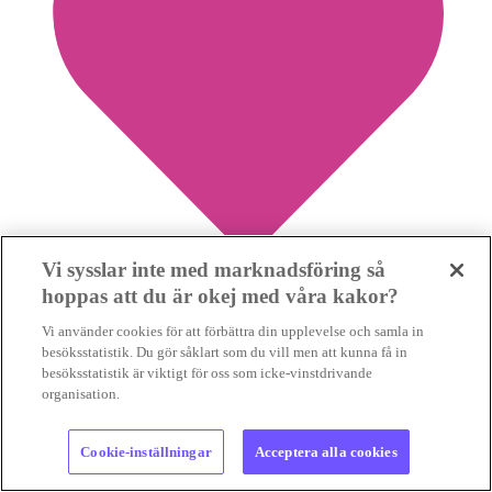
Vi sysslar inte med marknadsföring så
hoppas att du är okej med våra kakor?
0
Vi använder cookies för att förbättra din upplevelse och samla in
Spara nyhet
besöksstatistik. Du gör såklart som du vill men att kunna få in
besöksstatistik är viktigt för oss som icke-vinstdrivande
organisation.
Cookie-inställningar
Acceptera alla cookies
Dålig affär att ersätta utsläppsminskningar i EU