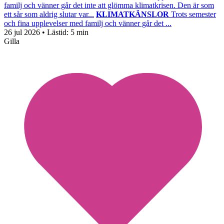
familj och vänner går det inte att glömma klimatkrisen. Den är som
ett sår som aldrig slutar var...
KLIMATKÄNSLOR
Trots semester
och fina upplevelser med familj och vänner går det ...
26 jul 2026
• Lästid:
5 min
Gilla