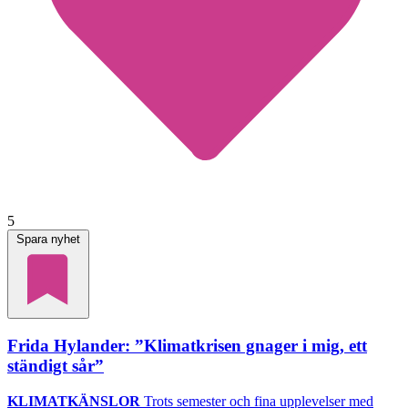
5
Spara nyhet
Frida Hylander: ”Klimatkrisen gnager i mig, ett
ständigt sår”
KLIMATKÄNSLOR
Trots semester och fina upplevelser med