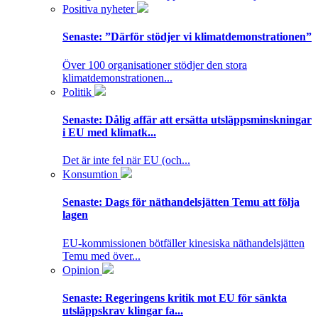
Positiva nyheter
Senaste:
”Därför stödjer vi klimatdemonstrationen”
Över 100 organisationer stödjer den stora
klimatdemonstrationen...
Politik
Senaste:
Dålig affär att ersätta utsläppsminskningar
i EU med klimatk...
Det är inte fel när EU (och...
Konsumtion
Senaste:
Dags för näthandelsjätten Temu att följa
lagen
EU-kommissionen bötfäller kinesiska näthandelsjätten
Temu med över...
Opinion
Senaste:
Regeringens kritik mot EU för sänkta
utsläppskrav klingar fa...