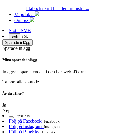
I tal och skrift har flera ministrar...
Miljöfakta
Om oss
Stötta SMB
Sök
Sök
Sparade inlägg
Sparade inlägg
Mina sparade inlägg
Inläggen sparas endast i den här webbläsaren.
Ta bort alla sparade
Är du säker?
Ja
Nej
Tipsa oss
Följ på Facebook
Facebook
Följ på Instagram
Instagram
Följ på BlueSky
BlueSky