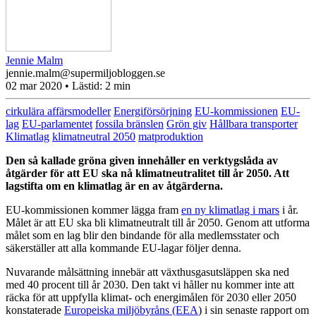
Jennie Malm
jennie.malm@supermiljobloggen.se
02 mar 2020
• Lästid:
2 min
cirkulära affärsmodeller
Energiförsörjning
EU-kommissionen
EU-
lag
EU-parlamentet
fossila bränslen
Grön giv
Hållbara transporter
Klimatlag
klimatneutral 2050
matproduktion
Den så kallade gröna given innehåller en verktygslåda av
åtgärder för att EU ska nå klimatneutralitet till år 2050. Att
lagstifta om en klimatlag är en av åtgärderna.
EU-kommissionen kommer lägga fram
en ny klimatlag i mars
i år.
Målet är att EU ska bli klimatneutralt till år 2050. Genom att utforma
målet som en lag blir den bindande för alla medlemsstater och
säkerställer att alla kommande EU-lagar följer denna.
Nuvarande målsättning innebär att växthusgasutsläppen ska ned
med 40 procent till år 2030. Den takt vi håller nu kommer inte att
räcka för att uppfylla klimat- och energimålen för 2030 eller 2050
konstaterade
Europeiska miljöbyråns (EEA
) i sin senaste rapport om