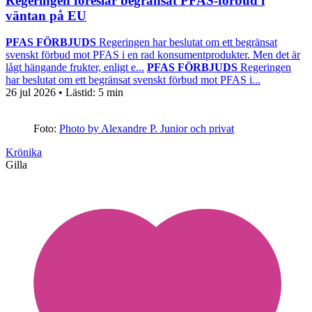
Regeringen föreslår begränsat PFAS-förbud i
väntan på EU
PFAS FÖRBJUDS
Regeringen har beslutat om ett begränsat
svenskt förbud mot PFAS i en rad konsumentprodukter. Men det är
lågt hängande frukter, enligt e...
PFAS FÖRBJUDS
Regeringen
har beslutat om ett begränsat svenskt förbud mot PFAS i...
26 jul 2026
• Lästid:
5 min
Foto:
Photo by Alexandre P. Junior och privat
Krönika
Gilla