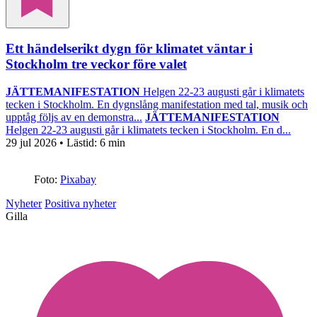
Ett händelserikt dygn för klimatet väntar i
Stockholm tre veckor före valet
JÄTTEMANIFESTATION
Helgen 22-23 augusti går i klimatets
tecken i Stockholm. En dygnslång manifestation med tal, musik och
upptåg följs av en demonstra...
JÄTTEMANIFESTATION
Helgen 22-23 augusti går i klimatets tecken i Stockholm. En d...
29 jul 2026
• Lästid:
6 min
Foto:
Pixabay
Nyheter
Positiva nyheter
Gilla