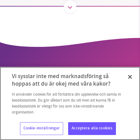
SMB kämpar för en hållbar framtid. Sedan
starten 2010 har vår ideella redaktion drivit
miljödebatten framåt genom
nyhetsbevakning och granskningar. Nu vill vi
utveckla vårt arbete – och vi hoppas att du
vill hjälpa oss.
Vi sysslar inte med marknadsföring så
Stötta vårt arbete genom att swisha en slant till
hoppas att du är okej med våra kakor?
Copyright 2023 © Supermiljöbloggen
Cookieinställningar
1231368703
Vi använder cookies för att förbättra din upplevelse och samla in
besöksstatistik. Du gör såklart som du vill men att kunna få in
besöksstatistik är viktigt för oss som icke-vinstdrivande
Läs vad vi vill göra
organisation.
Cookie-inställningar
Acceptera alla cookies