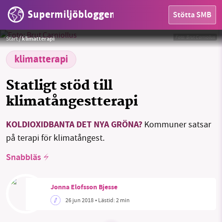
Supermiljöbloggen
Stötta SMB
HEM
Foto:
Brut Carniollus
Start
/
klimatterapi
OMRÅDEN
klimatterapi
MILJÖFAKTA
Statligt stöd till
OM OSS
klimatångestterapi
KOLDIOXIDBANTA DET NYA GRÖNA?
Kommuner satsar
Sök
Sparade inlägg
Tipsa oss
på terapi för klimatångest.
Snabbläs
Facebook
Instagram
BlueSky
Jonna Elofsson Bjesse
Threads
LinkedIn
26 jun 2018
• Lästid:
2 min