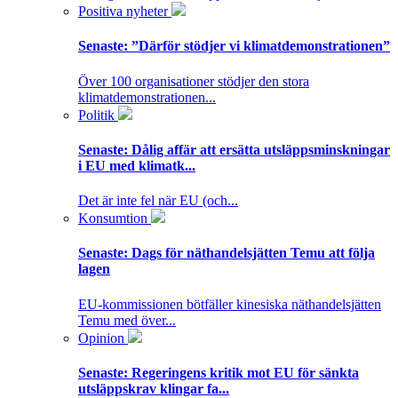
Positiva nyheter
Senaste:
”Därför stödjer vi klimatdemonstrationen”
Över 100 organisationer stödjer den stora
klimatdemonstrationen...
Politik
Senaste:
Dålig affär att ersätta utsläppsminskningar
i EU med klimatk...
Det är inte fel när EU (och...
Konsumtion
Senaste:
Dags för näthandelsjätten Temu att följa
lagen
EU-kommissionen bötfäller kinesiska näthandelsjätten
Temu med över...
Opinion
Senaste:
Regeringens kritik mot EU för sänkta
utsläppskrav klingar fa...