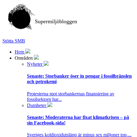
Supermiljöbloggen
Stötta SMB
Hem
Områden
Nyheter
Senaste:
Storbanker öser in pengar i fossilbränslen
och petrokemi
Protesterna mot storbankernas finansiering av
fossilsektorn har...
Dumheter
Senaste:
Moderaterna har fixat klimatkrisen – på
sin Facebook-sida!
Sveriges koldioxidutsläpp är minus sex miljoner ton,...