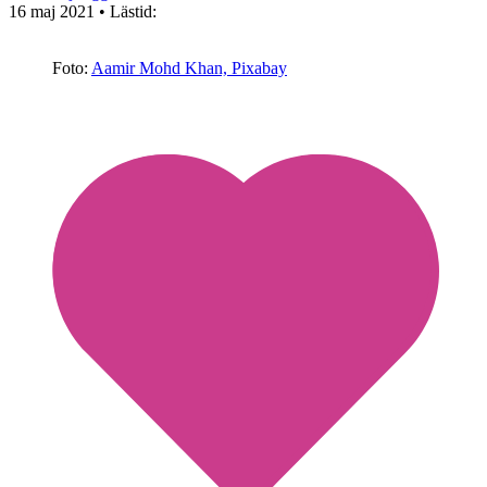
16 maj 2021
• Lästid:
Foto:
Aamir Mohd Khan, Pixabay