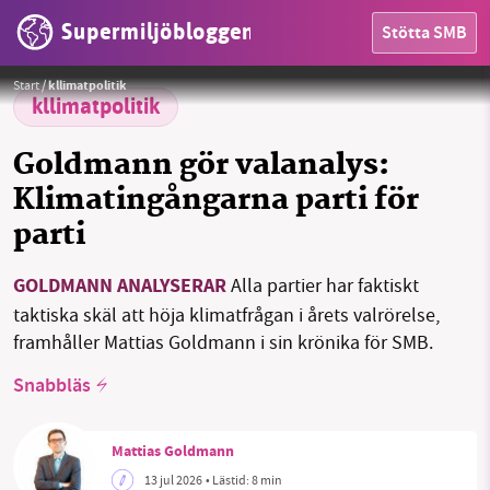
Supermiljöbloggen
Stötta SMB
Mattias Goldmann, 2030-sekretariatets vd och SMB:s krönikör valspånar i veckans text.
Foto:
Supermiljöbloggen
HEM
Start
/
kllimatpolitik
kllimatpolitik
OMRÅDEN
Goldmann gör valanalys:
MILJÖFAKTA
Klimatingångarna parti för
parti
OM OSS
GOLDMANN ANALYSERAR
Alla partier har faktiskt
taktiska skäl att höja klimatfrågan i årets valrörelse,
Sök
Sparade inlägg
Tipsa oss
framhåller Mattias Goldmann i sin krönika för SMB.
Facebook
Instagram
BlueSky
Snabbläs
Threads
LinkedIn
Mattias Goldmann
13 jul 2026
• Lästid:
8 min