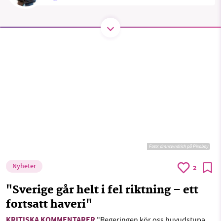
SMB kämpar för en hållbar framtid. Sedan
starten 2010 har vår ideella redaktion drivit
miljödebatten framåt genom
nyhetsbevakning och granskningar. Nu vill vi
utveckla vårt arbete – och vi hoppas att du
vill hjälpa oss.
Stötta vårt arbete genom att swisha en slant till
1231368703
Foto:
dmncwndrich på Pixabay
Nyheter
2
Läs vad vi vill göra
"Sverige går helt i fel riktning – ett
fortsatt haveri"
KRITISKA KOMMENTARER
"Regeringen kör oss huvudstupa