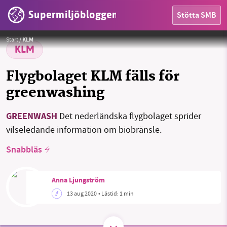
Supermiljöbloggen
Stötta SMB
HEM
Foto:
KLM
Start
/
KLM
OMRÅDEN
KLM
MILJÖFAKTA
Flygbolaget KLM fälls för
greenwashing
OM OSS
GREENWASH
Det nederländska flygbolaget sprider
vilseledande information om biobränsle.
Sök
Sparade inlägg
Tipsa oss
Snabbläs
Facebook
Instagram
BlueSky
Anna Ljungström
Threads
LinkedIn
13 aug 2020
• Lästid:
1 min