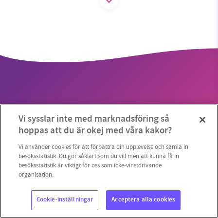
SMB kämpar för en hållbar framtid. Sedan
starten 2010 har vår ideella redaktion drivit
miljödebatten framåt genom
nyhetsbevakning och granskningar. Nu vill vi
utveckla vårt arbete – och vi hoppas att du
vill hjälpa oss.
Vi sysslar inte med marknadsföring så
Stötta vårt arbete genom att swisha en slant till
hoppas att du är okej med våra kakor?
Copyright 2023 © Supermiljöbloggen
Cookieinställningar
1231368703
Vi använder cookies för att förbättra din upplevelse och samla in
besöksstatistik. Du gör såklart som du vill men att kunna få in
besöksstatistik är viktigt för oss som icke-vinstdrivande
Läs vad vi vill göra
organisation.
Cookie-inställningar
Acceptera alla cookies