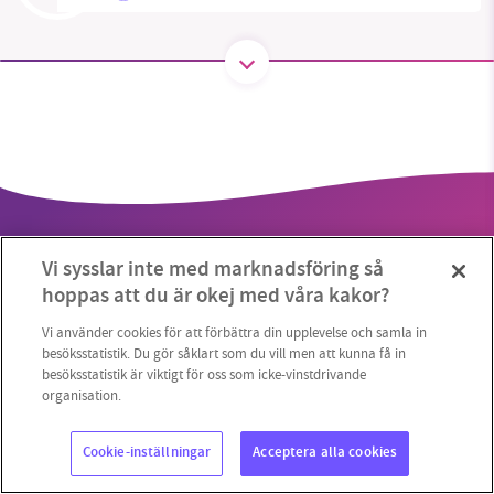
SMB kämpar för en hållbar framtid. Sedan
starten 2010 har vår ideella redaktion drivit
miljödebatten framåt genom
nyhetsbevakning och granskningar. Nu vill vi
utveckla vårt arbete – och vi hoppas att du
vill hjälpa oss.
Vi sysslar inte med marknadsföring så
Stötta vårt arbete genom att swisha en slant till
hoppas att du är okej med våra kakor?
1231368703
Vi använder cookies för att förbättra din upplevelse och samla in
besöksstatistik. Du gör såklart som du vill men att kunna få in
Copyright 2023 © Supermiljöbloggen
Cookieinställningar
besöksstatistik är viktigt för oss som icke-vinstdrivande
Läs vad vi vill göra
organisation.
Cookie-inställningar
Acceptera alla cookies