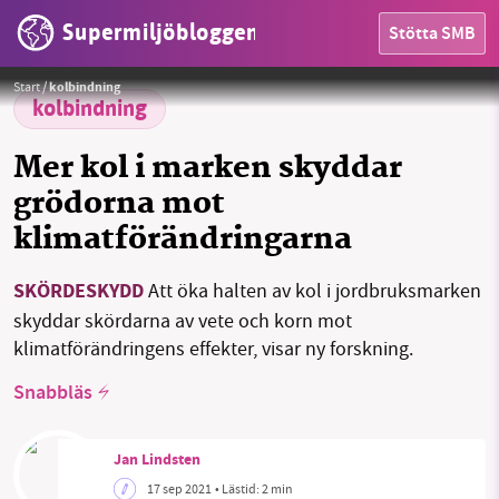
Supermiljöbloggen
Stötta SMB
HEM
Foto:
Pixabay
Start
/
kolbindning
OMRÅDEN
kolbindning
MILJÖFAKTA
Mer kol i marken skyddar
grödorna mot
OM OSS
klimatförändringarna
SKÖRDESKYDD
Att öka halten av kol i jordbruksmarken
Sök
Sparade inlägg
Tipsa oss
skyddar skördarna av vete och korn mot
klimatförändringens effekter, visar ny forskning.
Facebook
Instagram
BlueSky
Snabbläs
Threads
LinkedIn
Jan Lindsten
17 sep 2021
• Lästid:
2 min