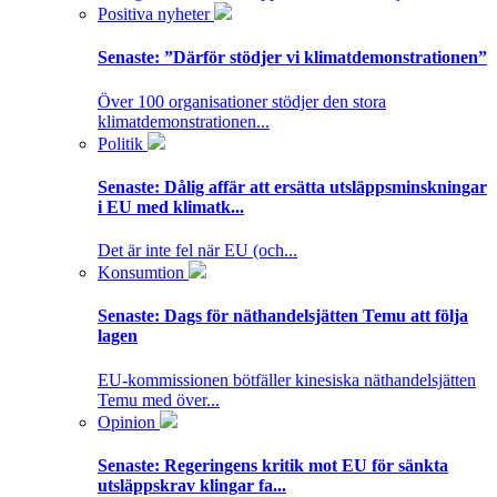
Positiva nyheter
Senaste:
”Därför stödjer vi klimatdemonstrationen”
Över 100 organisationer stödjer den stora
klimatdemonstrationen...
Politik
Senaste:
Dålig affär att ersätta utsläppsminskningar
i EU med klimatk...
Det är inte fel när EU (och...
Konsumtion
Senaste:
Dags för näthandelsjätten Temu att följa
lagen
EU-kommissionen bötfäller kinesiska näthandelsjätten
Temu med över...
Opinion
Senaste:
Regeringens kritik mot EU för sänkta
utsläppskrav klingar fa...