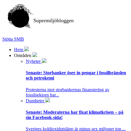
Supermiljöbloggen
Stötta SMB
Hem
Områden
Nyheter
Senaste:
Storbanker öser in pengar i fossilbränslen
och petrokemi
Protesterna mot storbankernas finansiering av
fossilsektorn har...
Dumheter
Senaste:
Moderaterna har fixat klimatkrisen – på
sin Facebook-sida!
Sveriges koldioxidutsläpp är minus sex miljoner ton,...