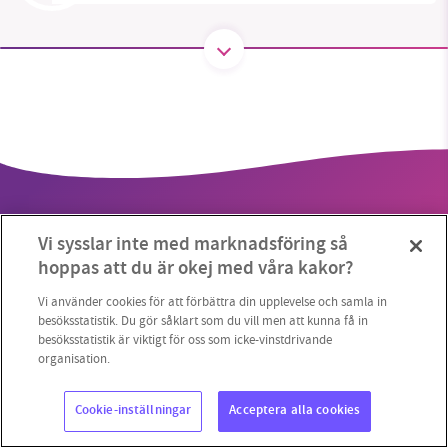
SMB kämpar för en hållbar framtid. Sedan
starten 2010 har vår ideella redaktion drivit
miljödebatten framåt genom
nyhetsbevakning och granskningar. Nu vill vi
utveckla vårt arbete – och vi hoppas att du
vill hjälpa oss.
Vi sysslar inte med marknadsföring så
Stötta vårt arbete genom att swisha en slant till
hoppas att du är okej med våra kakor?
1231368703
Vi använder cookies för att förbättra din upplevelse och samla in
Copyright 2023 © Supermiljöbloggen
Cookieinställningar
besöksstatistik. Du gör såklart som du vill men att kunna få in
besöksstatistik är viktigt för oss som icke-vinstdrivande
Läs vad vi vill göra
organisation.
Cookie-inställningar
Acceptera alla cookies