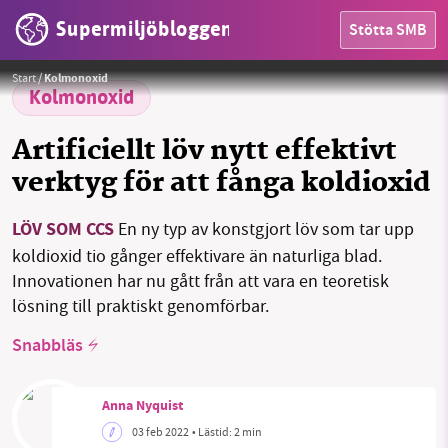
Supermiljöbloggen
Stötta SMB
HEM
Foto:
PublicDomainPictures / Pixabay
Start
/
Kolmonoxid
OMRÅDEN
Kolmonoxid
MILJÖFAKTA
Artificiellt löv nytt effektivt
verktyg för att fånga koldioxid
OM OSS
LÖV SOM CCS
En ny typ av konstgjort löv som tar upp
koldioxid tio gånger effektivare än naturliga blad.
Sök
Sparade inlägg
Tipsa oss
Innovationen har nu gått från att vara en teoretisk
lösning till praktiskt genomförbar.
Facebook
Instagram
BlueSky
Snabbläs
Threads
LinkedIn
Anna Nyquist
03 feb 2022
• Lästid:
2 min