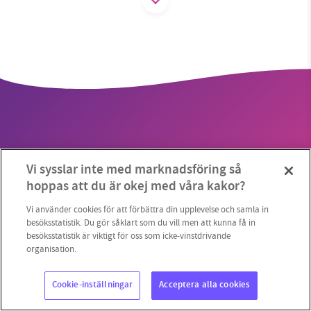
SMB kämpar för en hållbar framtid. Sedan
starten 2010 har vår ideella redaktion drivit
miljödebatten framåt genom
nyhetsbevakning och granskningar. Nu vill vi
utveckla vårt arbete – och vi hoppas att du
vill hjälpa oss.
Vi sysslar inte med marknadsföring så
Stötta vårt arbete genom att swisha en slant till
hoppas att du är okej med våra kakor?
Copyright 2023 © Supermiljöbloggen
Cookieinställningar
1231368703
Vi använder cookies för att förbättra din upplevelse och samla in
besöksstatistik. Du gör såklart som du vill men att kunna få in
besöksstatistik är viktigt för oss som icke-vinstdrivande
Läs vad vi vill göra
organisation.
Cookie-inställningar
Acceptera alla cookies