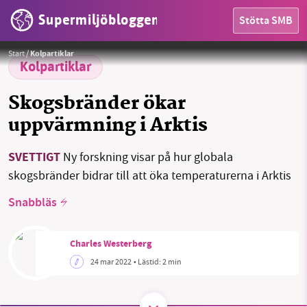
Supermiljöbloggen
Stötta SMB
HEM
Foto:
Unsplash - Foto: Hans-Jurgen Mager
Start
/
Kolpartiklar
OMRÅDEN
Kolpartiklar
MILJÖFAKTA
Skogsbränder ökar
uppvärmning i Arktis
OM OSS
SVETTIGT
Ny forskning visar på hur globala
skogsbränder bidrar till att öka temperaturerna i Arktis
Sök
Sparade inlägg
Tipsa oss
Snabbläs
Facebook
Instagram
BlueSky
Charles Westerberg
Threads
LinkedIn
24 mar 2022
• Lästid:
2 min