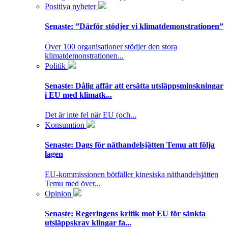
Positiva nyheter
Senaste:
”Därför stödjer vi klimatdemonstrationen”
Över 100 organisationer stödjer den stora
klimatdemonstrationen...
Politik
Senaste:
Dålig affär att ersätta utsläppsminskningar
i EU med klimatk...
Det är inte fel när EU (och...
Konsumtion
Senaste:
Dags för näthandelsjätten Temu att följa
lagen
EU-kommissionen bötfäller kinesiska näthandelsjätten
Temu med över...
Opinion
Senaste:
Regeringens kritik mot EU för sänkta
utsläppskrav klingar fa...