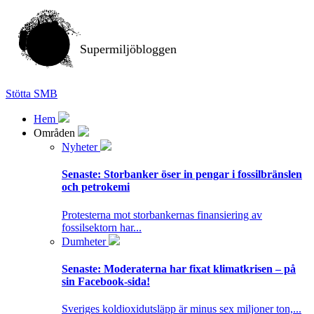
Supermiljöbloggen
Stötta SMB
Hem
Områden
Nyheter
Senaste:
Storbanker öser in pengar i fossilbränslen
och petrokemi
Protesterna mot storbankernas finansiering av
fossilsektorn har...
Dumheter
Senaste:
Moderaterna har fixat klimatkrisen – på
sin Facebook-sida!
Sveriges koldioxidutsläpp är minus sex miljoner ton,...