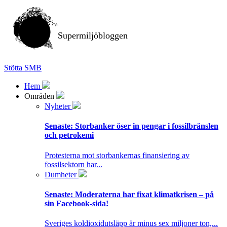
Supermiljöbloggen
Stötta SMB
Hem
Områden
Nyheter
Senaste:
Storbanker öser in pengar i fossilbränslen
och petrokemi
Protesterna mot storbankernas finansiering av
fossilsektorn har...
Dumheter
Senaste:
Moderaterna har fixat klimatkrisen – på
sin Facebook-sida!
Sveriges koldioxidutsläpp är minus sex miljoner ton,...