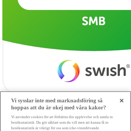
Vi sysslar inte med marknadsföring så
hoppas att du är okej med våra kakor?
SMB kämpar för en hållbar framtid. Sedan starten 2010 har vår
Vi använder cookies för att förbättra din upplevelse och samla in
ideella redaktion drivit miljödebatten framåt genom nyhetsbevakning
besöksstatistik. Du gör såklart som du vill men att kunna få in
och granskningar. Nu vill vi utveckla vårt arbete – och vi hoppas att
besöksstatistik är viktigt för oss som icke-vinstdrivande
du vill hjälpa oss.