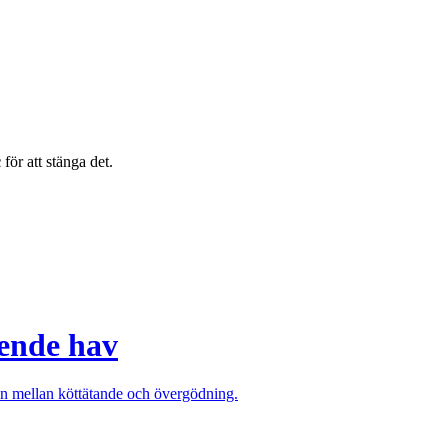
c
för att stänga det.
öende hav
en mellan köttätande och övergödning.