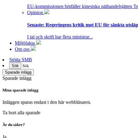
EU-kommissionen bötfäller kinesiska näthandelsjätten T
Opinion
Senaste:
Regeringens kritik mot EU för sänkta utsläpp
I tal och skrift har flera ministrar...
Miljöfakta
Om oss
Stötta SMB
Sök
Sök
Sparade inlägg
Sparade inlägg
Mina sparade inlägg
Inläggen sparas endast i den här webbläsaren.
Ta bort alla sparade
Är du säker?
Ja