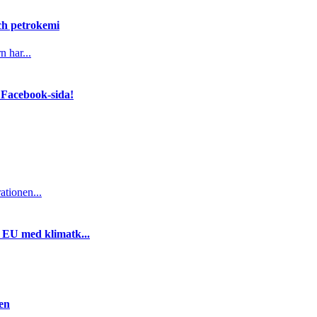
och petrokemi
n har...
 Facebook-sida!
ationen...
i EU med klimatk...
gen