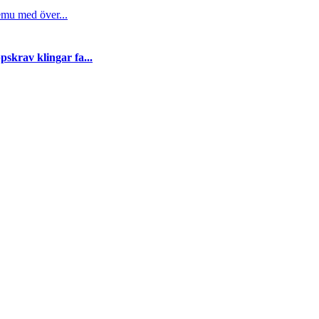
emu med över...
skrav klingar fa...