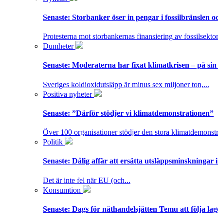
Senaste:
Storbanker öser in pengar i fossilbränslen 
Protesterna mot storbankernas finansiering av fossilsektor
Dumheter
Senaste:
Moderaterna har fixat klimatkrisen – på sin
Sveriges koldioxidutsläpp är minus sex miljoner ton,...
Positiva nyheter
Senaste:
”Därför stödjer vi klimatdemonstrationen”
Över 100 organisationer stödjer den stora klimatdemonstr
Politik
Senaste:
Dålig affär att ersätta utsläppsminskningar 
Det är inte fel när EU (och...
Konsumtion
Senaste:
Dags för näthandelsjätten Temu att följa la