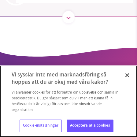
SMB kämpar för en hållbar framtid. Sedan
starten 2010 har vår ideella redaktion drivit
miljödebatten framåt genom
nyhetsbevakning och granskningar. Nu vill vi
utveckla vårt arbete – och vi hoppas att du
vill hjälpa oss.
Vi sysslar inte med marknadsföring så
Stötta vårt arbete genom att swisha en slant till
hoppas att du är okej med våra kakor?
1231368703
Vi använder cookies för att förbättra din upplevelse och samla in
besöksstatistik. Du gör såklart som du vill men att kunna få in
Copyright 2023 © Supermiljöbloggen
Cookieinställningar
besöksstatistik är viktigt för oss som icke-vinstdrivande
Läs vad vi vill göra
organisation.
Cookie-inställningar
Acceptera alla cookies