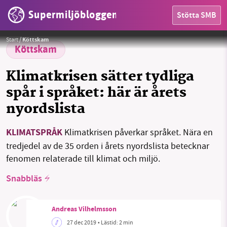
Supermiljöbloggen
Stötta SMB
HEM
Foto:
Pixabay
Start
/
Köttskam
OMRÅDEN
Köttskam
MILJÖFAKTA
Klimatkrisen sätter tydliga
spår i språket: här är årets
OM OSS
nyordslista
KLIMATSPRÅK
Klimatkrisen påverkar språket. Nära en
Sök
Sparade inlägg
Tipsa oss
tredjedel av de 35 orden i årets nyordslista betecknar
fenomen relaterade till klimat och miljö.
Facebook
Instagram
BlueSky
Snabbläs
Threads
LinkedIn
Andreas Vilhelmsson
27 dec 2019
• Lästid:
2 min