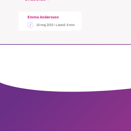
Emma Andersson
10 maj 2015
• Lästid:
8 min
SM
nyhe