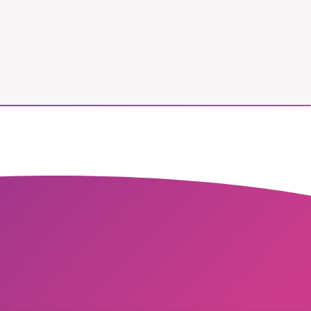
vår
ete –