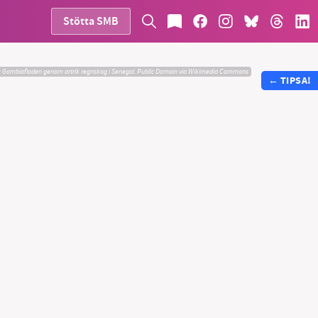
Stötta SMB
:
Gambiafloden genom artrik regnskog i Senegal. Public Domain via Wikimedia Commons
←
TIPSA!