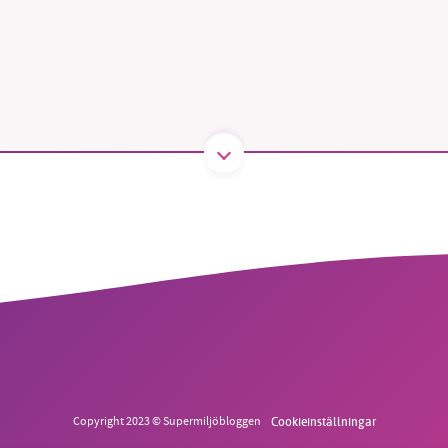
B kämpar för en hållbar framtid. Sedan starten 2010 har 
ideella redaktion drivit miljödebatten framåt genom
tsbevakning och granskningar. Nu vill vi utveckla vårt arb
och vi hoppas att du vill hjälpa oss.
Stötta vårt arbete genom att swisha en slant till
1231368703
Läs vad vi vill göra
Copyright 2023 © Supermiljöbloggen
Cookieinställningar