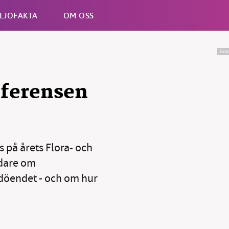
LJÖFAKTA
OM OSS
Foto
Esc
nferensen
es på årets Flora- och
idare om
döendet - och om hur