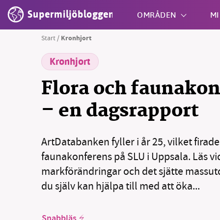
Supermiljöbloggen
OMRÅDEN
MI
Start
/
Kronhjort
Kronhjort
Shift + S
Flora och faunako
– en dagsrapport
ArtDatabanken fyller i år 25, vilket firad
faunakonferens på SLU i Uppsala. Läs v
markförändringar och det sjätte massut
du själv kan hjälpa till med att öka...
Snabbläs