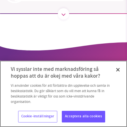
SMB kämpar för en hållbar framtid. Sedan
starten 2010 har vår ideella redaktion drivit
miljödebatten framåt genom
nyhetsbevakning och granskningar. Nu vill vi
utveckla vårt arbete – och vi hoppas att du
vill hjälpa oss.
Vi sysslar inte med marknadsföring så
Stötta vårt arbete genom att swisha en slant till
hoppas att du är okej med våra kakor?
1231368703
Vi använder cookies för att förbättra din upplevelse och samla in
Copyright 2023 © Supermiljöbloggen
Cookieinställningar
besöksstatistik. Du gör såklart som du vill men att kunna få in
besöksstatistik är viktigt för oss som icke-vinstdrivande
Läs vad vi vill göra
organisation.
Cookie-inställningar
Acceptera alla cookies