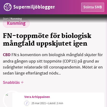
Supermiljöbloggen
Stötta SMB
HEM
Foto:
Pixabay
Start
/
Kunming
OMRÅDEN
Kunming
MILJÖFAKTA
FN-toppmöte för biologisk
mångfald uppskjutet igen
OM OSS
CBD
FN:s konvention om biologisk mångfald skjuter för
andra gången upp sitt toppmöte (COP15) på grund av
Sök
Sparade inlägg
Tipsa oss
svårigheter relaterade till coronapandemin. Mötet är en
sedan länge efterlängtad nödv...
Facebook
Instagram
BlueSky
Snabbläs
Threads
LinkedIn
Vera Arhippainen
25 mar 2021
• Lästid:
2 min