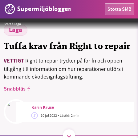
Supermiljöbloggen
Stötta SMB
HEM
Foto:
Chloé Mikolajczak
Start
/
Laga
OMRÅDEN
Laga
MILJÖFAKTA
Tuffa krav från Right to repair
OM OSS
VETTIGT
Right to repair trycker på för fri och öppen
tillgång till information om hur reparationer utförs i
kommande ekodesignlagstiftning.
Sök
Sparade inlägg
Tipsa oss
Snabbläs
Facebook
Instagram
BlueSky
Karin Kruse
10 jul 2022
• Lästid:
2 min
Threads
LinkedIn