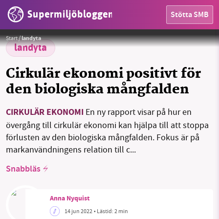
Supermiljöbloggen
Stötta SMB
HEM
Foto:
Frank Winkler / Pixabay
Start
/
landyta
OMRÅDEN
landyta
MILJÖFAKTA
Cirkulär ekonomi positivt för
den biologiska mångfalden
OM OSS
CIRKULÄR EKONOMI
En ny rapport visar på hur en
övergång till cirkulär ekonomi kan hjälpa till att stoppa
Sök
Sparade inlägg
Tipsa oss
förlusten av den biologiska mångfalden. Fokus är på
markanvändningens relation till c...
Facebook
Instagram
BlueSky
Snabbläs
Threads
LinkedIn
Anna Nyquist
14 jun 2022
• Lästid:
2 min