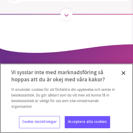
SMB kämpar för en hållbar framtid. Sedan
starten 2010 har vår ideella redaktion drivit
miljödebatten framåt genom
nyhetsbevakning och granskningar. Nu vill vi
utveckla vårt arbete – och vi hoppas att du
vill hjälpa oss.
Vi sysslar inte med marknadsföring så
Stötta vårt arbete genom att swisha en slant till
hoppas att du är okej med våra kakor?
1231368703
Vi använder cookies för att förbättra din upplevelse och samla in
Copyright 2023 © Supermiljöbloggen
Cookieinställningar
besöksstatistik. Du gör såklart som du vill men att kunna få in
besöksstatistik är viktigt för oss som icke-vinstdrivande
Läs vad vi vill göra
organisation.
Cookie-inställningar
Acceptera alla cookies