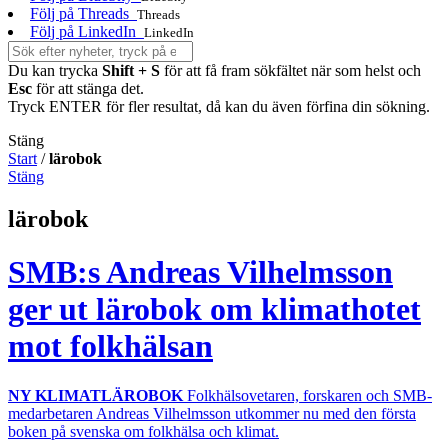
Följ på Threads
Threads
Följ på LinkedIn
LinkedIn
Du kan trycka
Shift + S
för att få fram sökfältet när som helst och
Esc
för att stänga det.
Tryck ENTER för fler resultat, då kan du även förfina din sökning.
Stäng
Start
/
lärobok
Stäng
lärobok
SMB:s Andreas Vilhelmsson
ger ut lärobok om klimathotet
mot folkhälsan
NY KLIMATLÄROBOK
Folkhälsovetaren, forskaren och SMB-
medarbetaren Andreas Vilhelmsson utkommer nu med den första
boken på svenska om folkhälsa och klimat.