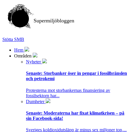
Supermiljöbloggen
Stötta SMB
Hem
Områden
Nyheter
Senaste:
Storbanker öser in pengar i fossilbränslen
och petrokemi
Protesterna mot storbankernas finansiering av
fossilsektorn har...
Dumheter
Senaste:
Moderaterna har fixat klimatkrisen – på
sin Facebook-sida!
Sveriges koldioxidutsläpp är minus sex miljoner ton,...