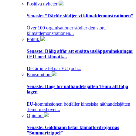
Positiva nyheter
Senaste:
”Därför stödjer vi klimatdemonstrationen”
Över 100 organisationer stödjer den stora
klimatdemonstrationen...
Politik
Senaste:
Dålig affär att ersätta utsläppsminskningar
i EU med klimatk...
Det är inte fel när EU (och...
Konsumtion
Senaste:
Dags för näthandelsjätten Temu att följa
lagen
EU-kommissionen bötfäller kinesiska näthandelsjätten
Temu med över...
Opinion
Senaste:
Goldmann listar klimatfördröjarnas
”Sommartrippel”