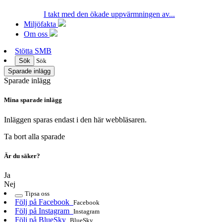
I takt med den ökade uppvärmningen av...
Miljöfakta
Om oss
Stötta SMB
Sök
Sök
Sparade inlägg
Sparade inlägg
Mina sparade inlägg
Inläggen sparas endast i den här webbläsaren.
Ta bort alla sparade
Är du säker?
Ja
Nej
Tipsa oss
Följ på Facebook
Facebook
Följ på Instagram
Instagram
Följ på BlueSky
BlueSky