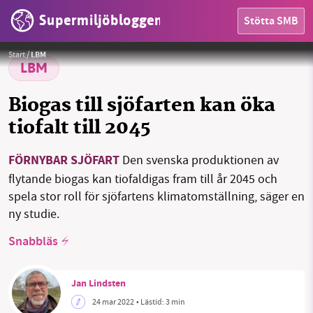
Supermiljöbloggen
Stötta SMB
HEM
Göteborgs hamn behöver skyddas bättre när klimatet blir varmare.
Foto:
Swedegas / Pressbild
Start
/
LBM
OMRÅDEN
LBM
MILJÖFAKTA
Biogas till sjöfarten kan öka
tiofalt till 2045
OM OSS
FÖRNYBAR SJÖFART
Den svenska produktionen av
flytande biogas kan tiofaldigas fram till år 2045 och
Sök
Sparade inlägg
Tipsa oss
spela stor roll för sjöfartens klimatomställning, säger en
ny studie.
Facebook
Instagram
BlueSky
Snabbläs
Threads
LinkedIn
Jan Lindsten
24 mar 2022
• Lästid:
3 min