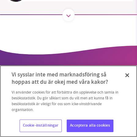
SMB kämpar för en hållbar framtid. Sedan
starten 2010 har vår ideella redaktion drivit
miljödebatten framåt genom
nyhetsbevakning och granskningar. Nu vill vi
utveckla vårt arbete – och vi hoppas att du
vill hjälpa oss.
Vi sysslar inte med marknadsföring så
Stötta vårt arbete genom att swisha en slant till
hoppas att du är okej med våra kakor?
1231368703
Vi använder cookies för att förbättra din upplevelse och samla in
Copyright 2023 © Supermiljöbloggen
Cookieinställningar
besöksstatistik. Du gör såklart som du vill men att kunna få in
besöksstatistik är viktigt för oss som icke-vinstdrivande
Läs vad vi vill göra
organisation.
Cookie-inställningar
Acceptera alla cookies