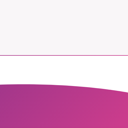
vår
ete –