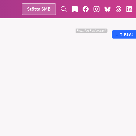
Stötta SMB
Foto:
Mary Ray/Unsplash
←
TIPSA!