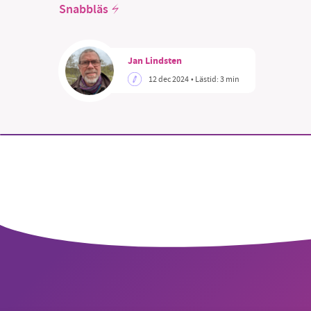
Snabbläs
Jan Lindsten
12 dec 2024
• Lästid:
3 min
SM
nyhe