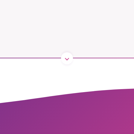
B kämpar för en hållbar framtid. Sedan starten 2010 har 
ideella redaktion drivit miljödebatten framåt genom
tsbevakning och granskningar. Nu vill vi utveckla vårt arb
och vi hoppas att du vill hjälpa oss.
Stötta vårt arbete genom att swisha en slant till
1231368703
Läs vad vi vill göra