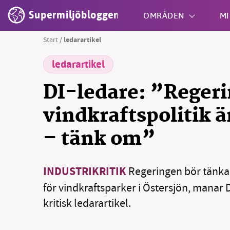
Supermiljöbloggen
OMRÅDEN
MI
Start
/
ledarartikel
ledarartikel
Shift + S
DI-ledare: ”Reger
vindkraftspolitik ä
– tänk om”
INDUSTRIKRITIK
Regeringen bör tänka 
för vindkraftsparker i Östersjön, manar 
kritisk ledarartikel.