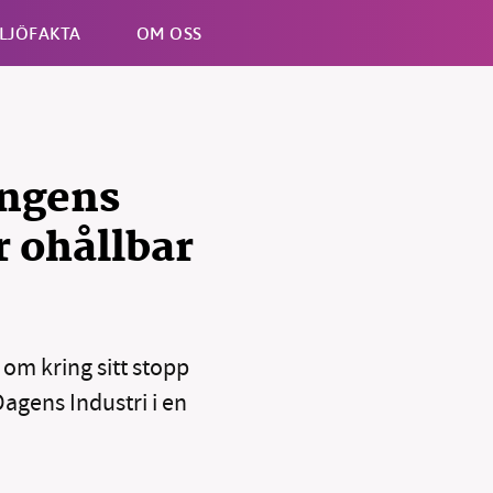
LJÖFAKTA
OM OSS
Esc
ingens
r ohållbar
om kring sitt stopp
Dagens Industri i en