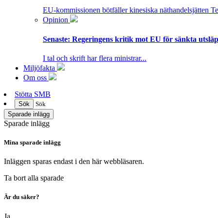
EU-kommissionen bötfäller kinesiska näthandelsjätten T
Opinion
Senaste:
Regeringens kritik mot EU för sänkta utsläpp
I tal och skrift har flera ministrar...
Miljöfakta
Om oss
Stötta SMB
Sök
Sök
Sparade inlägg
Sparade inlägg
Mina sparade inlägg
Inläggen sparas endast i den här webbläsaren.
Ta bort alla sparade
Är du säker?
Ja