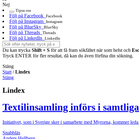
Nej
Tipsa oss
Följ på Facebook
Facebook
Följ på Instagram
Instagram
Följ på BlueSky
BlueSky
Följ på Threads
Threads
Följ på LinkedIn
LinkedIn
Du kan trycka
Shift + S
för att få fram sökfältet när som helst och
Es
Tryck ENTER för fler resultat, då kan du även förfina din sökning.
Stäng
Start
/
Lindex
Stäng
Lindex
Textilinsamling införs i samtlig
Initiativet, som i Sverige sker i samarbete med Myrorna, kommer leda t
Snabbläs
Anders Hellberg