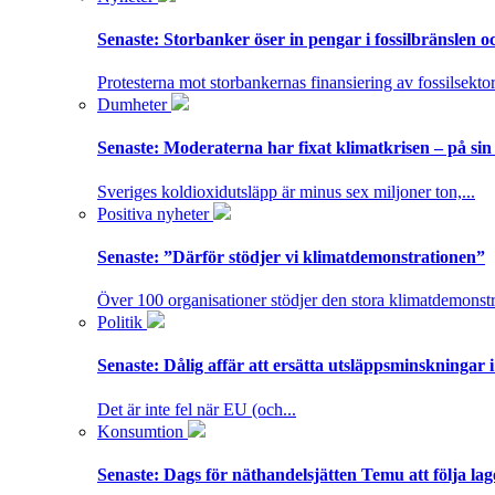
Senaste:
Storbanker öser in pengar i fossilbränslen 
Protesterna mot storbankernas finansiering av fossilsektor
Dumheter
Senaste:
Moderaterna har fixat klimatkrisen – på sin
Sveriges koldioxidutsläpp är minus sex miljoner ton,...
Positiva nyheter
Senaste:
”Därför stödjer vi klimatdemonstrationen”
Över 100 organisationer stödjer den stora klimatdemonstr
Politik
Senaste:
Dålig affär att ersätta utsläppsminskningar 
Det är inte fel när EU (och...
Konsumtion
Senaste:
Dags för näthandelsjätten Temu att följa la