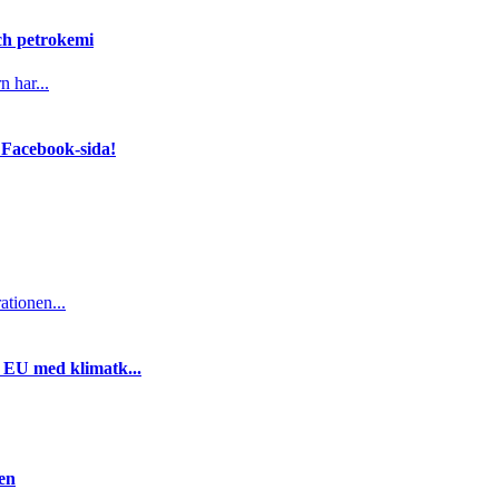
och petrokemi
n har...
 Facebook-sida!
ationen...
i EU med klimatk...
gen