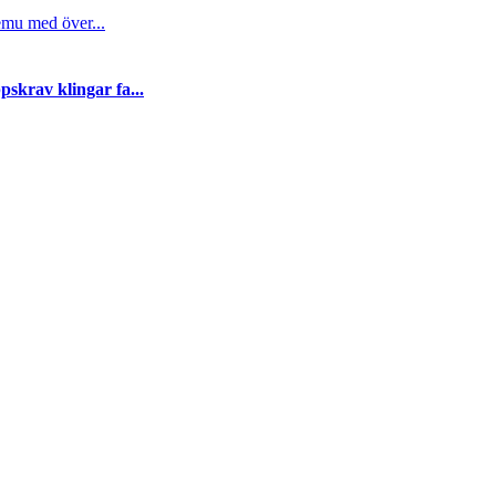
emu med över...
skrav klingar fa...