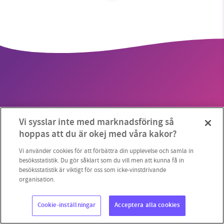
SMB kämpar för en hållbar framtid. Sedan
starten 2010 har vår ideella redaktion drivit
miljödebatten framåt genom
nyhetsbevakning och granskningar. Nu vill vi
utveckla vårt arbete – och vi hoppas att du
vill hjälpa oss.
Vi sysslar inte med marknadsföring så
Stötta vårt arbete genom att swisha en slant till
Copyright 2023 © Supermiljöbloggen
Cookieinställningar
hoppas att du är okej med våra kakor?
1231368703
Vi använder cookies för att förbättra din upplevelse och samla in
besöksstatistik. Du gör såklart som du vill men att kunna få in
besöksstatistik är viktigt för oss som icke-vinstdrivande
Läs vad vi vill göra
organisation.
Cookie-inställningar
Acceptera alla cookies