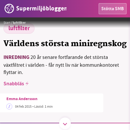
Supermiljöbloggen
Stötta SMB
HEM
Foto:
Martin Olsson (CC BY 3.0)
Start
/
luftfilter
OMRÅDEN
luftfilter
MILJÖFAKTA
Världens största miniregnskog
OM OSS
INREDNING
20 år senare fortfarande det största
växtfiltret i världen - får nytt liv när kommunkontoret
flyttar in.
Sök
Sparade inlägg
Tipsa oss
Snabbläs
Facebook
Instagram
BlueSky
Emma Andersson
04 feb 2015
• Lästid:
1 min
Threads
LinkedIn