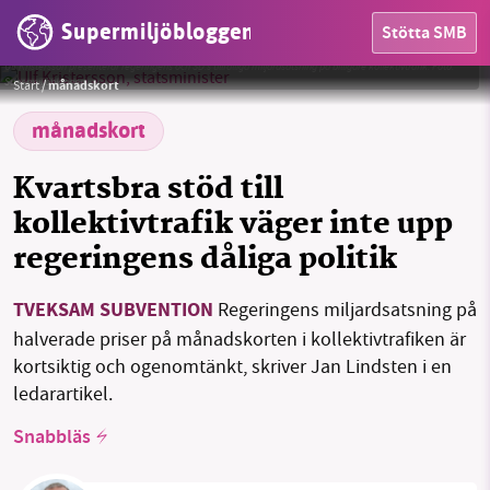
Supermiljöbloggen
Stötta SMB
HEM
Ulf Kristersson presenterar regeringens och SD:s tillfälliga miljardsatsning på billigare kollektivtrafik.
Foto:
Supermiljöbloggen
Start
/
månadskort
OMRÅDEN
månadskort
MILJÖFAKTA
Kvartsbra stöd till
OM OSS
kollektivtrafik väger inte upp
regeringens dåliga politik
Sök
Sparade inlägg
Tipsa oss
TVEKSAM SUBVENTION
Regeringens miljardsatsning på
halverade priser på månadskorten i kollektivtrafiken är
Facebook
Instagram
BlueSky
kortsiktig och ogenomtänkt, skriver Jan Lindsten i en
ledarartikel.
Threads
LinkedIn
Snabbläs