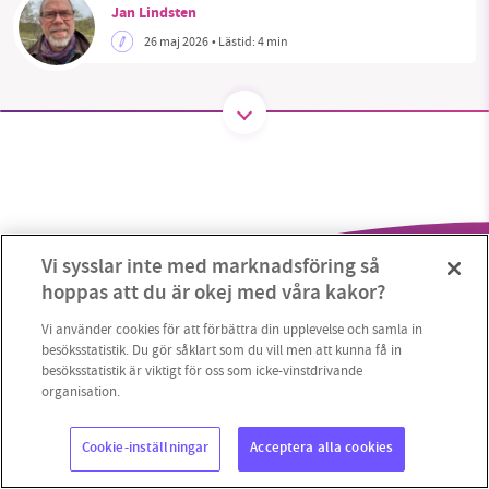
Jan Lindsten
26 maj 2026
• Lästid:
4 min
SMB kämpar för en hållbar framtid. Sedan
starten 2010 har vår ideella redaktion drivit
miljödebatten framåt genom
nyhetsbevakning och granskningar. Nu vill vi
utveckla vårt arbete – och vi hoppas att du
vill hjälpa oss.
Vi sysslar inte med marknadsföring så
Stötta vårt arbete genom att swisha en slant till
hoppas att du är okej med våra kakor?
1231368703
Vi använder cookies för att förbättra din upplevelse och samla in
besöksstatistik. Du gör såklart som du vill men att kunna få in
besöksstatistik är viktigt för oss som icke-vinstdrivande
Läs vad vi vill göra
organisation.
Copyright 2023 © Supermiljöbloggen
Cookieinställningar
Cookie-inställningar
Acceptera alla cookies