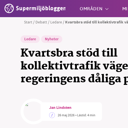
Supermiljöbloggen
OMRÅDEN
MI
Start
/
Debatt
/
Ledare
/
Kvartsbra stöd till kollektivtrafik v
Shift + S
Ledare
Nyheter
Kvartsbra stöd till
kollektivtrafik väge
regeringens dåliga p
Jan Lindsten
26 maj 2026
• Lästid:
4 min