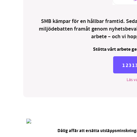
SMB kämpar för en hållbar framtid. Sedan
miljödebatten framåt genom nyhetsbevakni
arbete – och vi hopp
Stötta vårt arbete ge
1231
Läs va
Dålig affär att ersätta utsläppsminskning