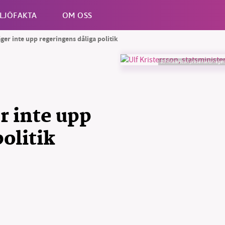
LJÖFAKTA
OM OSS
äger inte upp regeringens dåliga politik
Ulf Kristersson presenterar regeri
Esc
r inte upp
olitik