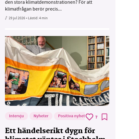
den stora klimatdemonstrationen? För att
klimatfrågan berör precis...
29 jul 2026
• Lästid:
4 min
Foto: Supermijöbloggen
Intervju
Nyheter
Positiva nyheter
7
Ett händelserikt dygn för