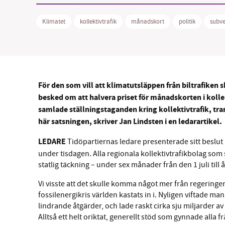
Klimatet
kollektivtrafik
månadskort
politik
subve
SM
För den som vill att klimatutsläppen från biltrafiken s
nyhe
besked om att halvera priset för månadskorten i kolle
samlade ställningstaganden kring kollektivtrafik, tran
här satsningen, skriver Jan Lindsten i en ledarartikel.
LEDARE
Tidöpartiernas ledare presenterade sitt beslut
under tisdagen. Alla regionala kollektivtrafikbolag so
statlig täckning – under sex månader från den 1 juli till å
Vi visste att det skulle komma något mer från regeringen
fossilenergikris världen kastats in i. Nyligen viftade ma
lindrande åtgärder, och lade raskt cirka sju miljarder av
Alltså ett helt oriktat, generellt stöd som gynnade alla 