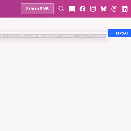
Stötta SMB
←
TIPSA!
ngens och SD:s tillfälliga miljardsatsning på billigare kollektivtrafik.
Foto: Supermiljöbloggen