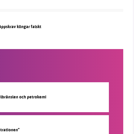
äppskrav klingar falskt
silbränslen och petrokemi
strationen”