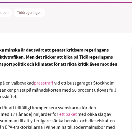
ntion
Tidöregeringen
B kämpar för en hållbar framtid. Sedan starten 2010 har 
ideella redaktion drivit miljödebatten framåt genom
ka minska är det svårt att genast kritisera regeringens
tsbevakning och granskningar. Nu vill vi utveckla vårt arb
ktivtrafiken. Men det räcker att kika på Tidöregeringens
och vi hoppas att du vill hjälpa oss.
sportpolitik och klimatet för att rikta kritik även mot den
Stötta vårt arbete genom att swisha en slant till
 på en välbevakad
pressträff
vid ett bussgarage i Stockholm
1231368703
m sänker priset på månadskorten med 50 procent utlovas full
rsskiftet.
Läs vad vi vill göra
 för att tillfälligt kompensera svenskarna för den
n med 17 (lånade) miljarder för
ett paket
med olika slag av
 summan till att ytterligare sänka bensin- och dieselskatten.
från EPA-traktorkillarna i Vilhelmina till södermalmsbor med