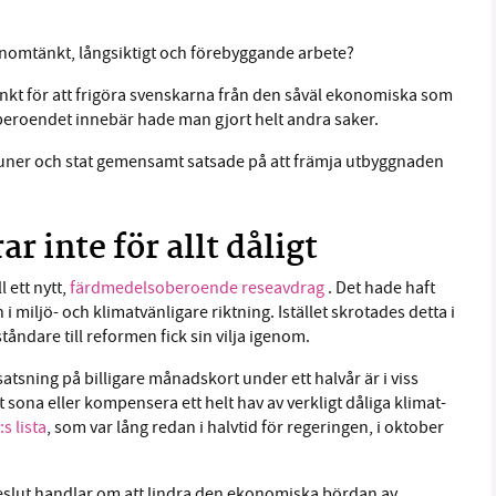
enomtänkt, långsiktigt och förebyggande arbete?
nkt för att frigöra svenskarna från den såväl ekonomiska som
beroendet innebär hade man gjort helt andra saker.
er och stat gemensamt satsade på att främja utbyggnaden
 inte för allt dåligt
 ett nytt,
färdmedelsoberoende reseavdrag
. Det hade haft
 miljö- och klimatvänligare riktning. Istället skrotades detta i
are till reformen fick sin vilja igenom.
atsning på billigare månadskort under ett halvår är i viss
t sona eller kompensera ett helt hav av verkligt dåliga klimat-
s lista
, som var lång redan i halvtid för regeringen, i oktober
eslut handlar om att lindra den ekonomiska bördan av