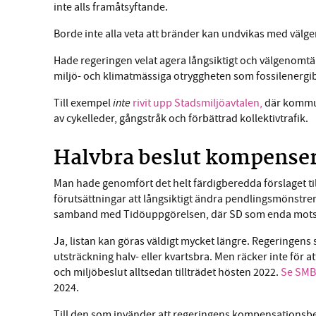
inte alls framåtsyftande.
Borde inte alla veta att bränder kan undvikas med välg
Hade regeringen velat agera långsiktigt och välgenomtä
miljö- och klimatmässiga otryggheten som fossilenergi
inte
Till exempel
rivit upp Stadsmiljöavtalen,
där kommun
av cykelleder, gångstråk och förbättrad kollektivtrafik.
Halvbra beslut kompenserar
Man hade genomfört det helt färdigberedda förslaget till
förutsättningar att långsiktigt ändra pendlingsmönstren i
samband med Tidöuppgörelsen, där SD som enda motstånd
Ja, listan kan göras väldigt mycket längre. Regeringens s
utsträckning halv- eller kvartsbra. Men räcker inte för at
och miljöbeslut alltsedan tillträdet hösten 2022.
Se SMB:
2024.
Till den som invänder att regeringens kompensationsb