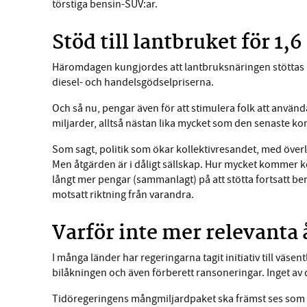
törstiga bensin-SUV:ar.
Stöd till lantbruket för 1,
Häromdagen kungjordes att lantbruksnäringen stöttas me
diesel- och handelsgödselpriserna.
Och så nu, pengar även för att stimulera folk att använ
miljarder, alltså nästan lika mycket som den senaste k
Som sagt, politik som ökar kollektivresandet, med överl
Men åtgärden är i dåligt sällskap. Hur mycket kommer ko
långt mer pengar (sammanlagt) på att stötta fortsatt be
motsatt riktning från varandra.
Varför inte mer relevanta 
I många länder har regeringarna tagit initiativ till väsen
bilåkningen och även förberett ransoneringar. Inget av de
Tidöregeringens mångmiljardpaket ska främst ses som e