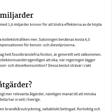
6 miljarder
d 1,6 miljarder kronor för att lindra effekterna av de höjda
da kollektivtrafiken mer. Satsningen beräknas kosta 6,5
ompensationen för bensin- och dieselpriserna.
ag helt fossilbränslefria fordon, är generellt sett välkommen.
llektivresandet egentligen att öka, när regeringen lägger
nsin- och dieselkonsumtion? Dessa beslut strävar i rakt
åtgärder?
tligt mer relevanta åtgärder, nämligen manat till att minska
tta har vi sett i Sverige.
n brandkårsutryckning, valtaktiskt betingad. Kortsiktig och