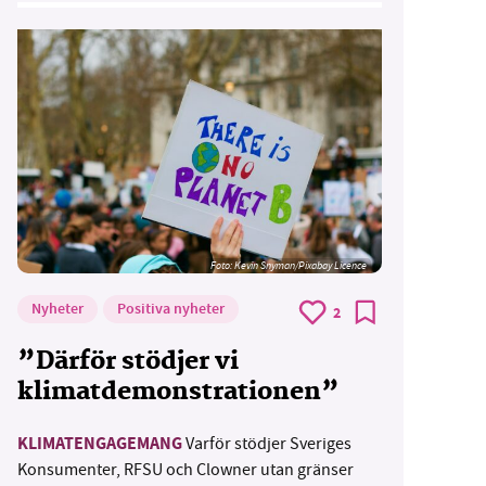
Foto:
Kevin Snyman/Pixabay Licence
Nyheter
Positiva nyheter
2
”Därför stödjer vi
klimatdemonstrationen”
KLIMATENGAGEMANG
Varför stödjer Sveriges
Konsumenter, RFSU och Clowner utan gränser