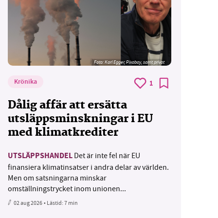
Foto:
Karl Egger, Pixabay, samt privat
Krönika
1
Dålig affär att ersätta
utsläppsminskningar i EU
med klimatkrediter
UTSLÄPPSHANDEL
Det är inte fel när EU
finansiera klimatinsatser i andra delar av världen.
Men om satsningarna minskar
omställningstrycket inom unionen...
02 aug 2026
• Lästid:
7 min