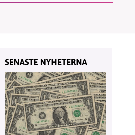
vår
ete –
SENASTE NYHETERNA