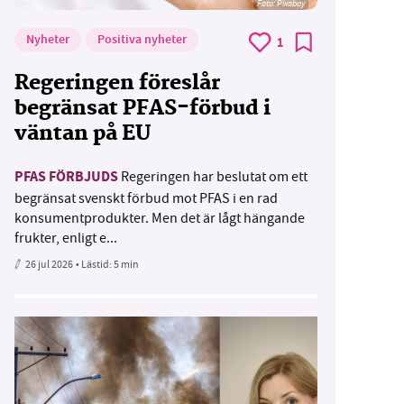
Foto:
Pixabay
Nyheter
Positiva nyheter
1
Regeringen föreslår
begränsat PFAS-förbud i
väntan på EU
PFAS FÖRBJUDS
Regeringen har beslutat om ett
begränsat svenskt förbud mot PFAS i en rad
konsumentprodukter. Men det är lågt hängande
frukter, enligt e...
26 jul 2026
• Lästid:
5 min