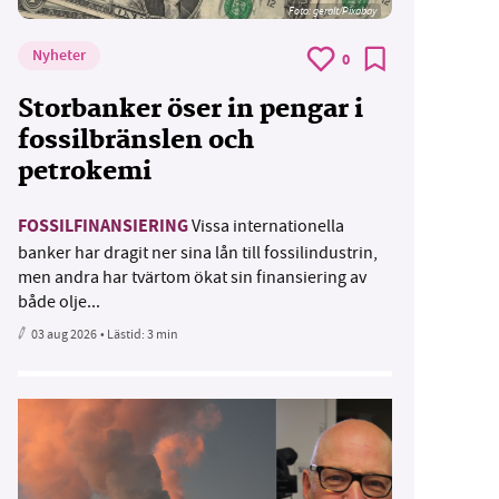
Foto:
geralt/Pixabay
Nyheter
0
Storbanker öser in pengar i
fossilbränslen och
petrokemi
FOSSILFINANSIERING
Vissa internationella
banker har dragit ner sina lån till fossilindustrin,
men andra har tvärtom ökat sin finansiering av
både olje...
03 aug 2026
• Lästid:
3 min