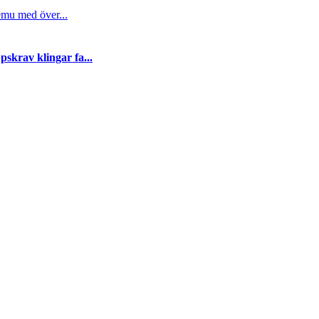
emu med över...
skrav klingar fa...