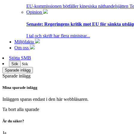
EU-kommissionen bötfäller kinesiska näthandelsjätten T
Opinion
Senaste:
Regeringens kritik mot EU för sänkta utsläpp
I tal och skrift har flera ministrar...
Miljöfakta
Om oss
Stötta SMB
Sök
Sök
Sparade inlägg
Sparade inlägg
Mina sparade inlägg
Inläggen sparas endast i den här webbläsaren.
Ta bort alla sparade
Är du säker?
Ja