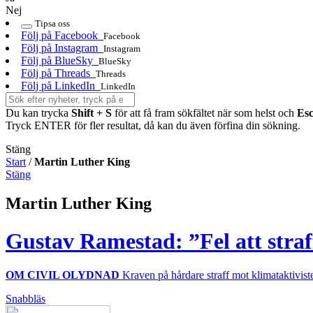
Nej
Tipsa oss
Följ på Facebook
Facebook
Följ på Instagram
Instagram
Följ på BlueSky
BlueSky
Följ på Threads
Threads
Följ på LinkedIn
LinkedIn
Du kan trycka
Shift + S
för att få fram sökfältet när som helst och
Es
Tryck ENTER för fler resultat, då kan du även förfina din sökning.
Stäng
Start
/
Martin Luther King
Stäng
Martin Luther King
Gustav Ramestad: ”Fel att straf
OM CIVIL OLYDNAD
Kraven på hårdare straff mot klimataktivist
Snabbläs