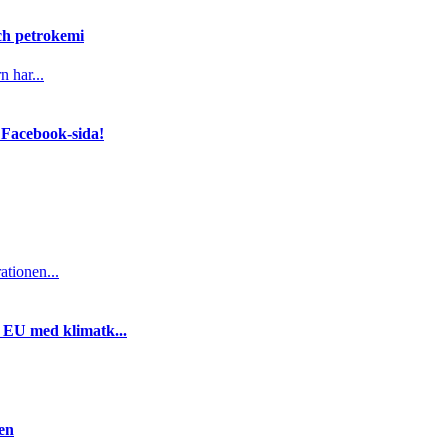
och petrokemi
n har...
 Facebook-sida!
ationen...
i EU med klimatk...
gen