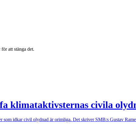
c
för att stänga det.
fa klimataktivsternas civila oly
er som idkar civil olydnad är orimliga. Det skriver SMB:s Gustav Rame