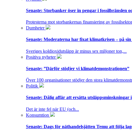
Senaste:
Storbanker öser in pengar i fossilbränslen 
Protesterna mot storbankernas finansiering av fossilsektor
Dumheter
Senaste:
Moderaterna har fixat klimatkrisen – på sin
Sveriges koldioxidutsläpp är minus sex miljoner ton,...
Positiva nyheter
Senaste:
”Därför stödjer vi klimatdemonstrationen”
Över 100 organisationer stödjer den stora klimatdemonstr
Politik
Senaste:
Dålig affär att ersätta utsläppsminskningar 
Det är inte fel när EU (och...
Konsumtion
Senaste:
Dags för näthandelsjätten Temu att följa la