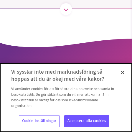
SMB kämpar för en hållbar framtid. Sedan
starten 2010 har vår ideella redaktion drivit
miljödebatten framåt genom
nyhetsbevakning och granskningar. Nu vill vi
utveckla vårt arbete – och vi hoppas att du
vill hjälpa oss.
Vi sysslar inte med marknadsföring så
Stötta vårt arbete genom att swisha en slant till
hoppas att du är okej med våra kakor?
1231368703
Copyright 2023 © Supermiljöbloggen
Cookieinställningar
Vi använder cookies för att förbättra din upplevelse och samla in
besöksstatistik. Du gör såklart som du vill men att kunna få in
besöksstatistik är viktigt för oss som icke-vinstdrivande
Läs vad vi vill göra
organisation.
Cookie-inställningar
Acceptera alla cookies