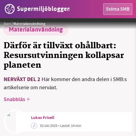
Supermiljöbloggen
Stötta SMB
HEM
Foto: Joshua Earle (Unsplash)
Start
/
Materialanvändning
OMRÅDEN
Materialanvändning
MILJÖFAKTA
Därför är tillväxt ohållbart:
Resursutvinningen kollapsar
OM OSS
planeten
NERVÄXT DEL 2
Här kommer den andra delen i SMB:s
Sök
Sparade inlägg
Tipsa oss
artikelserie om nerväxt.
Facebook
Instagram
BlueSky
Snabbläs
Threads
LinkedIn
Lukas Frisell
02 okt 2025
• Lästid:
14 min