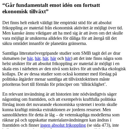
“Går fundamentalt emot idén om fortsatt
ekonomisk tillväxt”
Det finns helt enkelt väldigt lite empiriskt stöd för att absolut
frikoppling av material från ekonomisk aktivitet är möjligt över tid.
Men kanske ännu viktigare att ha med sig är att även om det skulle
vara möjligt är utsikterna alldeles för dåliga för att återgå till det
säkra området innanför de planetära gränserna.
Samtliga litteraturövergripande studier som SMB tagit del av drar
slutsatsen (se
här
,
här
,
här
,
här
och
här
) att det inte finns några som
helst utsikter för att absolut frikoppling av material är möjligt i en
skala ens i närheten av den nivå som krävs för att undvika ekologisk
kollaps. De av dessa studier som också kommer med förslag på
politiska åtgärder menar samtliga att tillväxtdoktrinen måste
prioriteras bort till förmån för principer om ‘tillräcklighet’.
En relevant invändning är att historien inte nödvändigtvis säger
någonting om framtiden, och att exempelvis kraftfulla politiska
förslag inom det nuvarande ekonomiska systemet i teorin skulle
kunna kraftigt minska extraktionen av jordens resurser. Men
sannolikheten för detta är låg – de vetenskapliga modellerna som
räknar på och uppskattar materialanvändningen kan ändras i
framtiden och finner
ingen absolut frikoppling
(se sida 473), inte