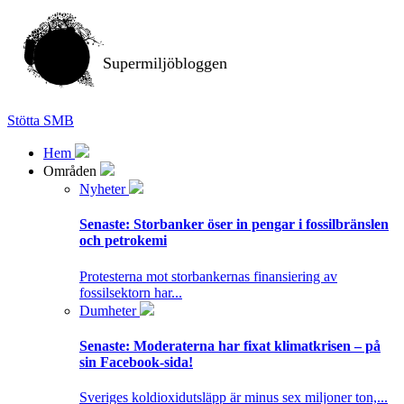
Supermiljöbloggen
Stötta SMB
Hem
Områden
Nyheter
Senaste:
Storbanker öser in pengar i fossilbränslen
och petrokemi
Protesterna mot storbankernas finansiering av
fossilsektorn har...
Dumheter
Senaste:
Moderaterna har fixat klimatkrisen – på
sin Facebook-sida!
Sveriges koldioxidutsläpp är minus sex miljoner ton,...