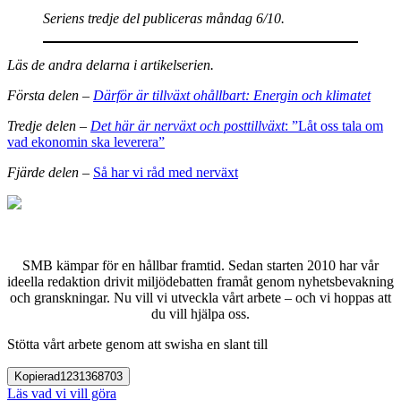
Seriens tredje del publiceras måndag 6/10.
Läs de andra delarna i artikelserien.
Första delen
–
Därför är tillväxt ohållbart: Energin och klimatet
Tredje delen –
Det här är nerväxt och posttillväxt
: ”Låt oss tala om
vad ekonomin ska leverera”
Fjärde delen
–
Så har vi råd med nerväxt
SMB kämpar för en hållbar framtid. Sedan starten 2010 har vår
ideella redaktion drivit miljödebatten framåt genom nyhetsbevakning
och granskningar. Nu vill vi utveckla vårt arbete – och vi hoppas att
du vill hjälpa oss.
Stötta vårt arbete genom att swisha en slant till
Kopierad
1231368703
Läs vad vi vill göra