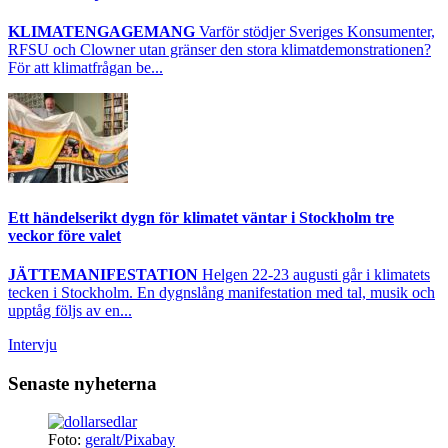
KLIMATENGAGEMANG
Varför stödjer Sveriges Konsumenter,
RFSU och Clowner utan gränser den stora klimatdemonstrationen?
För att klimatfrågan be...
Ett händelserikt dygn för klimatet väntar i Stockholm tre
veckor före valet
JÄTTEMANIFESTATION
Helgen 22-23 augusti går i klimatets
tecken i Stockholm. En dygnslång manifestation med tal, musik och
upptåg följs av en...
Intervju
Senaste nyheterna
Foto:
geralt/Pixabay