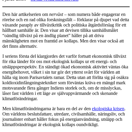
Den här artikelserien om
nerväxt
– som numera både engagerar en
rörelse och en rad olika forskningsfält – förklarar på djupet vad detta
växande paraply av tillväxtkritik och politiska åtgärdsförslag för ett
hållbart samhälle är. Den visar att devisen tillika samhällsmålet
“oändlig tillväxt på en ändlig planet” håller på att driva
mänskligheten mot en framtid av kollaps. Men den visar också att
det finns alternativ.
I seriens första del klargjordes det varför fortsatt ekonomisk tillväxt
för rika länder för oss mot ekologisk kollaps ur ett energi- och
utsläppsperspektiv. En ständigt ökad ekonomisk aktivitet väntas öka
energibehovet, vilket i sin tur gör det ytterst svårt för världen att
hålla sig inom Parisavtalets ramar. Detta utan att förlita sig på osäkra
koldioxidinfångningstekniker som förväntas kräva en mängd mark
motsvarande flera gånger Indiens storlek och, om de misslyckas,
låser fast världen i ett läge av självuppvärmande och skenande
klimatförändringar.
Men klimatförändringarna är bara en del av den
ekologiska krisen
.
Om världens beslutsfattare, utredare, civilsamhälle, näringsliv, och
journalister enbart håller fokus på energianvändning, utsläpp och
klimatförändringar är ekologisk kollaps oundvikligt.