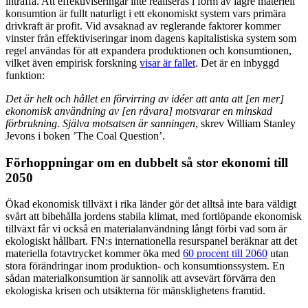
inträffa. Att effektiviseringar inte realiseras i form av lägre materiell
konsumtion är fullt naturligt i ett ekonomiskt system vars primära
drivkraft är profit. Vid avsaknad av reglerande faktorer kommer
vinster från effektiviseringar inom dagens kapitalistiska system som
regel användas för att expandera produktionen och konsumtionen,
vilket även empirisk forskning
visar är fallet
. Det är en inbyggd
funktion:
Det är helt och hållet en förvirring av idéer att anta att [en mer]
ekonomisk användning av [en råvara] motsvarar en minskad
förbrukning. Själva motsatsen är sanningen
, skrev William Stanley
Jevons i boken ’The Coal Question’.
Förhoppningar om en dubbelt så stor ekonomi till
2050
Ökad ekonomisk tillväxt i rika länder gör det alltså inte bara väldigt
svårt att bibehålla jordens stabila klimat, med fortlöpande ekonomisk
tillväxt får vi också en materialanvändning långt förbi vad som är
ekologiskt hållbart. FN:s internationella resurspanel beräknar att det
materiella fotavtrycket kommer öka med
60 procent till 2060
utan
stora förändringar inom produktion- och konsumtionssystem. En
sådan materialkonsumtion är sannolik att avsevärt förvärra den
ekologiska krisen och utsikterna för mänsklighetens framtid.