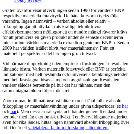
Policy Review
.
Grafen ovanför visar utvecklingen sedan 1990 för världens BNP
respektive materiella fotavtryck. De båda kurvorna tycks följa
varandra. Ingen nämnvärd – varken absolut eller relativ –
frikoppling går att uttyda. Trots kraftiga teknikdrivna
effektiviseringar som möjliggör att en mindre mängd råvaror krävs
för att producera en given produkt under de senaste decennierna
minskar inte världens materiella extraktion gentemot BNP:n. Sedan
2009 har världen istället blivit
mer
materialintensiv. Från ett
materiellt perspektiv är det här ingen grön tillväxt.
Vid närmare djupdykning i den empiriska forskningen är resultaten
liknande bistra. Varken materiellt fotavtryck eller BNP är perfekta
indikationer med helt bestämda och universella beräkningsmetoder
med helt fastslagna tidsavstamp och avgränsningar. Resultaten
varierar således beroende på hur det har räknats, men den
sammantagna bilden följer mönstret.
Zoomar man in till nationsnivå hittar man ett fåtal fall av absolut
frikoppling av materialanvändning under givna tidsperioder (se
här
och
här
). Men dessa är sällsynta och händer generellt endast under
perioder med låg ekonomisk tillväxt. I en överväldigande majoritet,
även för rika länder, hittas ingen nämnvärd absolut frikoppling över
tid. Det är ett
väletablerat faktum i forskningslitteraturen.