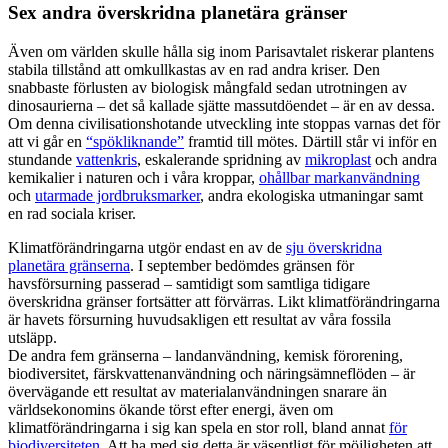
Sex andra överskridna planetära gränser
Även om världen skulle hålla sig inom Parisavtalet riskerar plantens
stabila tillstånd att omkullkastas av en rad andra kriser. Den
snabbaste förlusten av biologisk mångfald sedan utrotningen av
dinosaurierna – det så kallade sjätte massutdöendet – är en av dessa.
Om denna civilisationshotande utveckling inte stoppas varnas det för
att vi går en
“spökliknande”
framtid till mötes. Därtill står vi inför en
stundande
vattenkris
, eskalerande spridning av
mikroplast
och andra
kemikalier i naturen och i våra kroppar,
ohållbar markanvändning
och
utarmade jordbruksmarker
, andra ekologiska utmaningar samt
en rad sociala kriser.
Klimatförändringarna utgör endast en av de
sju överskridna
planetära gränserna
. I september bedömdes gränsen för
havsförsurning passerad – samtidigt som samtliga tidigare
överskridna gränser fortsätter att förvärras. Likt klimatförändringarna
är havets försurning huvudsakligen ett resultat av våra fossila
utsläpp.
De andra fem gränserna – landanvändning, kemisk förorening,
biodiversitet, färskvattenanvändning och näringsämneflöden – är
övervägande ett resultat av materialanvändningen snarare än
världsekonomins ökande törst efter energi, även om
klimatförändringarna i sig kan spela en stor roll, bland annat
för
biodiversiteten
. Att ha med sig detta är väsentligt för möjligheten att