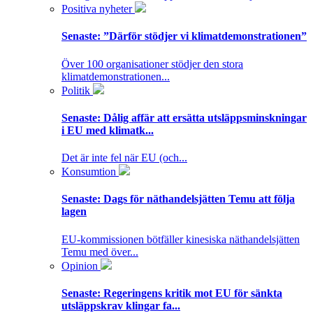
Positiva nyheter
Senaste:
”Därför stödjer vi klimatdemonstrationen”
Över 100 organisationer stödjer den stora
klimatdemonstrationen...
Politik
Senaste:
Dålig affär att ersätta utsläppsminskningar
i EU med klimatk...
Det är inte fel när EU (och...
Konsumtion
Senaste:
Dags för näthandelsjätten Temu att följa
lagen
EU-kommissionen bötfäller kinesiska näthandelsjätten
Temu med över...
Opinion
Senaste:
Regeringens kritik mot EU för sänkta
utsläppskrav klingar fa...