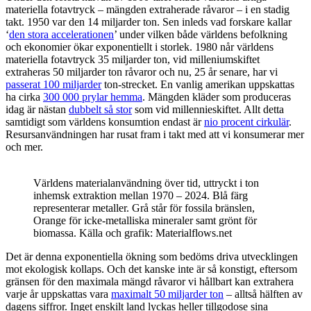
materiella fotavtryck – mängden extraherade råvaror – i en stadig
takt. 1950 var den 14 miljarder ton. Sen inleds vad forskare kallar
‘
den stora accelerationen
’ under vilken både världens befolkning
och ekonomier ökar exponentiellt i storlek. 1980 når världens
materiella fotavtryck 35 miljarder ton, vid milleniumskiftet
extraheras 50 miljarder ton råvaror och nu, 25 år senare, har vi
passerat 100 miljarder
ton-strecket. En vanlig amerikan uppskattas
ha cirka
300 000 prylar hemma
. Mängden kläder som produceras
idag är nästan
dubbelt så stor
som vid millennieskiftet. Allt detta
samtidigt som världens konsumtion endast är
nio procent cirkulär
.
Resursanvändningen har rusat fram i takt med att vi konsumerar mer
och mer.
Världens materialanvändning över tid, uttryckt i ton
inhemsk extraktion mellan 1970 – 2024. Blå färg
representerar metaller. Grå står för fossila bränslen,
Orange för icke-metalliska mineraler samt grönt för
biomassa. Källa och grafik: Materialflows.net
Det är denna exponentiella ökning som bedöms driva utvecklingen
mot ekologisk kollaps. Och det kanske inte är så konstigt, eftersom
gränsen för den maximala mängd råvaror vi hållbart kan extrahera
varje år uppskattas vara
maximalt 50 miljarder ton
– alltså hälften av
dagens siffror. Inget enskilt land lyckas heller tillgodose sina