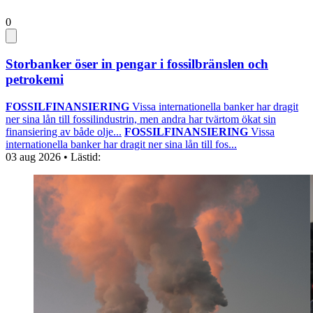
0
Storbanker öser in pengar i fossilbränslen och
petrokemi
FOSSILFINANSIERING
Vissa internationella banker har dragit
ner sina lån till fossilindustrin, men andra har tvärtom ökat sin
finansiering av både olje...
FOSSILFINANSIERING
Vissa
internationella banker har dragit ner sina lån till fos...
03 aug 2026
• Lästid: