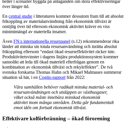
heller i scenarier byggda på antaganden om stora effektiviseringar
över längre tid.
En
central studie
i litteraturen kommer dessutom fram till att absolut
frikoppling av materialanvändning från ekonomisk tillväxt är
omöjlig över tid eftersom ekonomisk aktivitet kräver en viss
minimimängd av materiella insatser.
Även
FN:s internationella resurspanel
(s.12) rekommenderar rika
länder att minska sin totala resursanvändning och inrätta absolut
frikoppling eftersom “endast ökad resurseffektivitet räcker inte.
Produktivitetsvinster i dagens linjära produktionssystem kommer
sannolikt att leda till ökad materiell efterfrågan genom en
kombination av ekonomisk tillväxt och rekyleffekter”. De två
svenska forskarna Thomas Hahn och Mikael Malmaues summerar
situation så här, i en
Cogito-rapport
från 2022:
Våra samhällen behöver radikalt minska material- och
resursanvändningen och utsläppen av växthusgaser,
vilket också måste innebära minskad ekonomisk
aktivitet inom många områden. Detta går fundamentalt
emot idén om fortsatt ekonomisk tillväxt.
Effektivare kolförbränning – ökad förorening