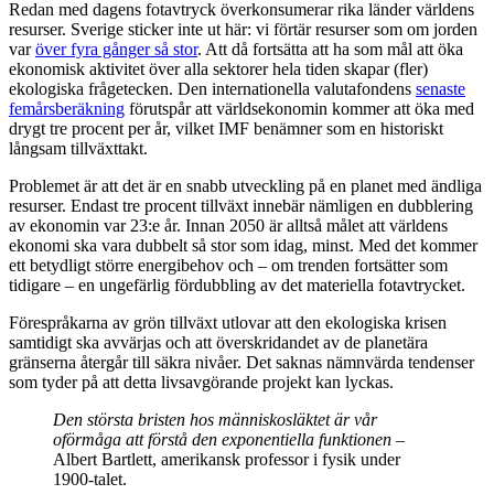
Redan med dagens fotavtryck överkonsumerar rika länder världens
resurser. Sverige sticker inte ut här: vi förtär resurser som om jorden
var
över fyra gånger så stor
. Att då fortsätta att ha som mål att öka
ekonomisk aktivitet över alla sektorer hela tiden skapar (fler)
ekologiska frågetecken. Den internationella valutafondens
senaste
femårsberäkning
förutspår att världsekonomin kommer att öka med
drygt tre procent per år, vilket IMF benämner som en historiskt
långsam tillväxttakt.
Problemet är att det är en snabb utveckling på en planet med ändliga
resurser. Endast tre procent tillväxt innebär nämligen en dubblering
av ekonomin var 23:e år. Innan 2050 är alltså målet att världens
ekonomi ska vara dubbelt så stor som idag, minst. Med det kommer
ett betydligt större energibehov och – om trenden fortsätter som
tidigare – en ungefärlig fördubbling av det materiella fotavtrycket.
Förespråkarna av grön tillväxt utlovar att den ekologiska krisen
samtidigt ska avvärjas och att överskridandet av de planetära
gränserna återgår till säkra nivåer. Det saknas nämnvärda tendenser
som tyder på att detta livsavgörande projekt kan lyckas.
Den största bristen hos människosläktet är vår
oförmåga att förstå den exponentiella funktionen
–
Albert Bartlett, amerikansk professor i fysik under
1900-talet.