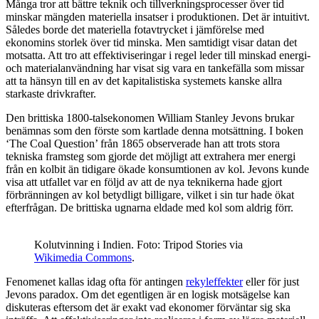
Många tror att bättre teknik och tillverkningsprocesser över tid
minskar mängden materiella insatser i produktionen. Det är intuitivt.
Således borde det materiella fotavtrycket i jämförelse med
ekonomins storlek över tid minska. Men samtidigt visar datan det
motsatta. Att tro att effektiviseringar i regel leder till minskad energi-
och materialanvändning har visat sig vara en tankefälla som missar
att ta hänsyn till en av det kapitalistiska systemets kanske allra
starkaste drivkrafter.
Den brittiska 1800-talsekonomen William Stanley Jevons brukar
benämnas som den förste som kartlade denna motsättning. I boken
‘The Coal Question’ från 1865 observerade han att trots stora
tekniska framsteg som gjorde det möjligt att extrahera mer energi
från en kolbit än tidigare ökade konsumtionen av kol. Jevons kunde
visa att utfallet var en följd av att de nya teknikerna hade gjort
förbränningen av kol betydligt billigare, vilket i sin tur hade ökat
efterfrågan. De brittiska ugnarna eldade med kol som aldrig förr.
Kolutvinning i Indien. Foto: Tripod Stories via
Wikimedia Commons
.
Fenomenet kallas idag ofta för antingen
rekyleffekter
eller för just
Jevons paradox. Om det egentligen är en logisk motsägelse kan
diskuteras eftersom det är exakt vad ekonomer förväntar sig ska