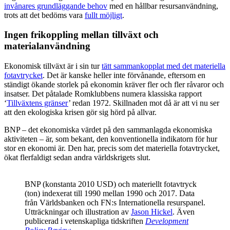
invånares grundläggande behov
med en hållbar resursanvändning,
trots att det bedöms vara
fullt möjligt
.
Ingen frikoppling mellan tillväxt och
materialanvändning
Ekonomisk tillväxt är i sin tur
tätt sammankopplat med det materiella
fotavtrycket
. Det är kanske heller inte förvånande, eftersom en
ständigt ökande storlek på ekonomin kräver fler och fler råvaror och
insatser. Det påtalade Romklubbens numera klassiska rapport
‘
Tillväxtens gränser
’ redan 1972. Skillnaden mot då är att vi nu ser
att den ekologiska krisen gör sig hörd på allvar.
BNP – det ekonomiska värdet på den sammanlagda ekonomiska
aktiviteten – är, som bekant, den konventionella indikatorn för hur
stor en ekonomi är. Den har, precis som det materiella fotavtrycket,
ökat flerfaldigt sedan andra världskrigets slut.
BNP (konstanta 2010 USD) och materiellt fotavtryck
(ton) indexerat till 1990 mellan 1990 och 2017. Data
från Världsbanken och FN:s Internationella resurspanel.
Utträckningar och illustration av
Jason Hickel
. Även
publicerad i vetenskapliga tidskriften
Development