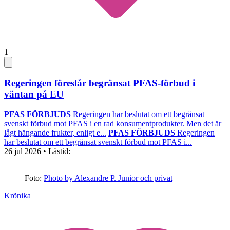
1
Regeringen föreslår begränsat PFAS-förbud i
väntan på EU
PFAS FÖRBJUDS
Regeringen har beslutat om ett begränsat
svenskt förbud mot PFAS i en rad konsumentprodukter. Men det är
lågt hängande frukter, enligt e...
PFAS FÖRBJUDS
Regeringen
har beslutat om ett begränsat svenskt förbud mot PFAS i...
26 jul 2026
• Lästid:
Foto:
Photo by Alexandre P. Junior och privat
Krönika