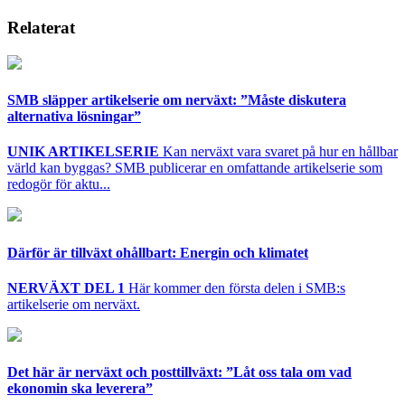
Relaterat
SMB släpper artikelserie om nerväxt: ”Måste diskutera
alternativa lösningar”
UNIK ARTIKELSERIE
Kan nerväxt vara svaret på hur en hållbar
värld kan byggas? SMB publicerar en omfattande artikelserie som
redogör för aktu...
Därför är tillväxt ohållbart: Energin och klimatet
NERVÄXT DEL 1
Här kommer den första delen i SMB:s
artikelserie om nerväxt.
Det här är nerväxt och posttillväxt: ”Låt oss tala om vad
ekonomin ska leverera”