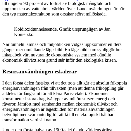
till ungefär 90 procent av förlust av biologisk mångfald och
uppkomsten av vattenbrist världen över. Landanvändningen är här
den typ materialextraktion som orsakar störst miljöskada.
Koldioxidtunnelseende. Grafik ursprungligen av Jan
Konietzko.
När tunneln lämnas och miljöblicken vidgas uppkommer en flera
gånger mer omfattande lägesbild. En lägesbild som synliggör hur
inkapabelt vårt nuvarande ekonomiska system med oändlig
ekonomisk tillväxt som grund står inför den ekologiska krisen.
Resursanvändningen eskalerar
I den första delen fastslog vi att det trots allt går att absolut frikoppla
energianvändningen från tillväxten (men att denna frikoppling går
alldeles för långsamt för att klara Parisavtalet). Ekonomier
konsumerar i stora drag två typer av miljöresurser: energi och
råvaror. Jämfört med sambandet mellan ekonomisk tillväxt och
energianvändningen är lägesbilden för materialanvändningen
betydligt mer svårhanterlig för att få till en ekologiskt hållbar
transformation värd sitt namn.
Under den första halvan av 1900-talet ökade världens årliga