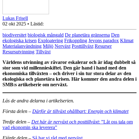
Lukas Frisell
02 okt 2025
• Lästid:
biodiversitet
biologisk mångald
De planetära gränserna
Den
ekologiska krisen
Exploatering
Frikoppling
Jevons paradox
Klimat
Materialanvändning
Miljö
Nerväxt
Posttillväxt
Resurser
Resursutvinning
Tillväxt
Världens utvinning av råvaror eskalerar och är idag dubbelt så
stor som vid millennieskiftet. Den går hand i hand med den
ekonomiska tillväxten – och driver i sin tur stora delar av den
ekologiska och planetära krisen. Här kommer den andra delen i
SMB:s artikelserie om nerväxt.
Läs de andra delarna i artikelserien.
Första delen
–
Därför är tillväxt ohållbart: Energin och klimatet
Tredje delen –
Det här är nerväxt och posttillväxt
: ”Låt oss tala om
vad ekonomin ska leverera”
Fjärde delen
–
Så har vi råd med nerväxt