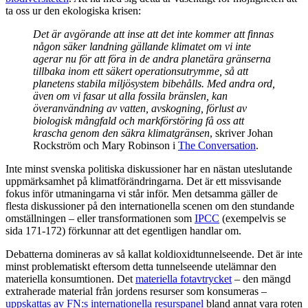
ta oss ur den ekologiska krisen:
Det är avgörande att inse att det inte kommer att finnas
någon säker landning gällande klimatet om vi inte
agerar nu för att föra in de andra planetära gränserna
tillbaka inom ett säkert operationsutrymme, så att
planetens stabila miljösystem bibehålls. Med andra ord,
även om vi fasar ut alla fossila bränslen, kan
överanvändning av vatten, avskogning, förlust av
biologisk mångfald och markförstöring få oss att
krascha genom den säkra klimatgränsen
, skriver Johan
Rockström och Mary Robinson i
The Conversation
.
Inte minst svenska politiska diskussioner har en nästan uteslutande
uppmärksamhet på klimatförändringarna. Det är ett missvisande
fokus inför utmaningarna vi står inför. Men detsamma gäller de
flesta diskussioner på den internationella scenen om den stundande
omställningen – eller transformationen som
IPCC
(exempelvis se
sida 171-172) förkunnar att det egentligen handlar om.
Debatterna domineras av så kallat koldioxidtunnelseende. Det är inte
minst problematiskt eftersom detta tunnelseende utelämnar den
materiella konsumtionen. Det
materiella fotavtrycket
– den mängd
extraherade material från jordens resurser som konsumeras –
uppskattas av FN:s internationella resurspanel
bland annat vara roten