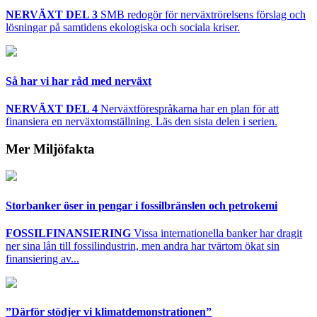
NERVÄXT DEL 3
SMB redogör för nerväxtrörelsens förslag och
lösningar på samtidens ekologiska och sociala kriser.
Så har vi har råd med nerväxt
NERVÄXT DEL 4
Nerväxtförespråkarna har en plan för att
finansiera en nerväxtomställning. Läs den sista delen i serien.
Mer Miljöfakta
Storbanker öser in pengar i fossilbränslen och petrokemi
FOSSILFINANSIERING
Vissa internationella banker har dragit
ner sina lån till fossilindustrin, men andra har tvärtom ökat sin
finansiering av...
”Därför stödjer vi klimatdemonstrationen”