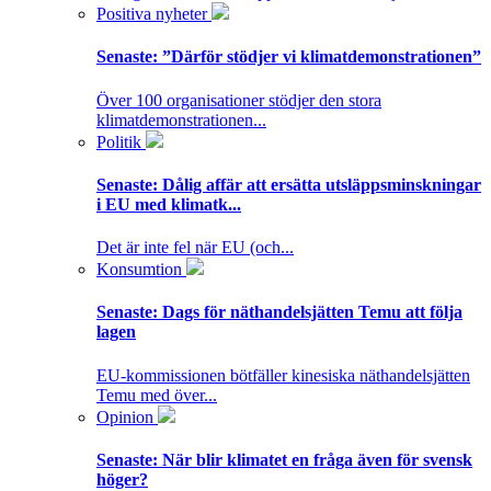
Positiva nyheter
Senaste:
”Därför stödjer vi klimatdemonstrationen”
Över 100 organisationer stödjer den stora
klimatdemonstrationen...
Politik
Senaste:
Dålig affär att ersätta utsläppsminskningar
i EU med klimatk...
Det är inte fel när EU (och...
Konsumtion
Senaste:
Dags för näthandelsjätten Temu att följa
lagen
EU-kommissionen bötfäller kinesiska näthandelsjätten
Temu med över...
Opinion
Senaste:
När blir klimatet en fråga även för svensk
höger?