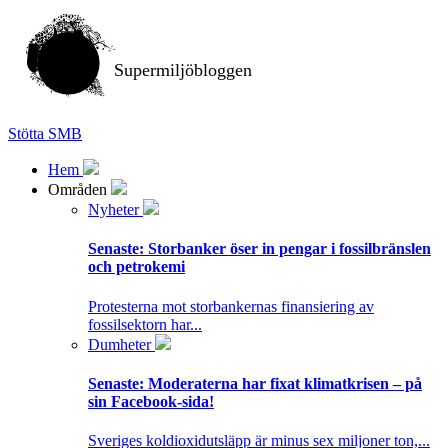
Supermiljöbloggen
Stötta SMB
Hem
Områden
Nyheter
Senaste:
Storbanker öser in pengar i fossilbränslen
och petrokemi
Protesterna mot storbankernas finansiering av
fossilsektorn har...
Dumheter
Senaste:
Moderaterna har fixat klimatkrisen – på
sin Facebook-sida!
Sveriges koldioxidutsläpp är minus sex miljoner ton,...