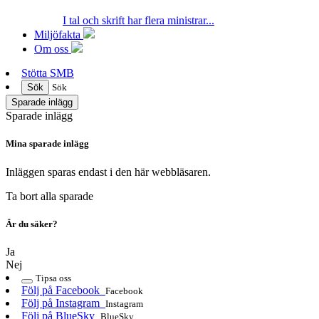
I tal och skrift har flera ministrar...
Miljöfakta
Om oss
Stötta SMB
Sök
Sök
Sparade inlägg
Sparade inlägg
Mina sparade inlägg
Inläggen sparas endast i den här webbläsaren.
Ta bort alla sparade
Är du säker?
Ja
Nej
Tipsa oss
Följ på Facebook
Facebook
Följ på Instagram
Instagram
Följ på BlueSky
BlueSky