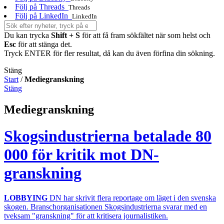
Följ på Threads
Threads
Följ på LinkedIn
LinkedIn
Du kan trycka
Shift + S
för att få fram sökfältet när som helst och
Esc
för att stänga det.
Tryck ENTER för fler resultat, då kan du även förfina din sökning.
Stäng
Start
/
Mediegranskning
Stäng
Mediegranskning
Skogsindustrierna betalade 80
000 för kritik mot DN-
granskning
LOBBYING
DN har skrivit flera reportage om läget i den svenska
skogen. Branschorganisationen Skogsindustrierna svarar med en
tveksam "granskning" för att kritisera journalistiken.