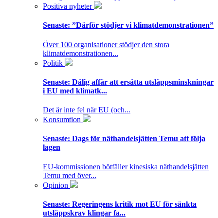
Positiva nyheter
Senaste:
”Därför stödjer vi klimatdemonstrationen”
Över 100 organisationer stödjer den stora
klimatdemonstrationen...
Politik
Senaste:
Dålig affär att ersätta utsläppsminskningar
i EU med klimatk...
Det är inte fel när EU (och...
Konsumtion
Senaste:
Dags för näthandelsjätten Temu att följa
lagen
EU-kommissionen bötfäller kinesiska näthandelsjätten
Temu med över...
Opinion
Senaste:
Regeringens kritik mot EU för sänkta
utsläppskrav klingar fa...