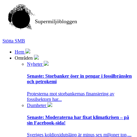
Supermiljöbloggen
Stötta SMB
Hem
Områden
Nyheter
Senaste:
Storbanker öser in pengar i fossilbränslen
och petrokemi
Protesterna mot storbankernas finansiering av
fossilsektorn har...
Dumheter
Senaste:
Moderaterna har fixat klimatkrisen – på
sin Facebook-sida!
Sveriges koldioxidutsläpp är minus sex miljoner ton,...