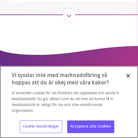
SMB kämpar för en hållbar framtid. Sedan
starten 2010 har vår ideella redaktion drivit
miljödebatten framåt genom
nyhetsbevakning och granskningar. Nu vill vi
utveckla vårt arbete – och vi hoppas att du
vill hjälpa oss.
Vi sysslar inte med marknadsföring så
Stötta vårt arbete genom att swisha en slant till
hoppas att du är okej med våra kakor?
1231368703
Vi använder cookies för att förbättra din upplevelse och samla in
Copyright 2023 © Supermiljöbloggen
Cookieinställningar
besöksstatistik. Du gör såklart som du vill men att kunna få in
besöksstatistik är viktigt för oss som icke-vinstdrivande
Läs vad vi vill göra
organisation.
Cookie-inställningar
Acceptera alla cookies