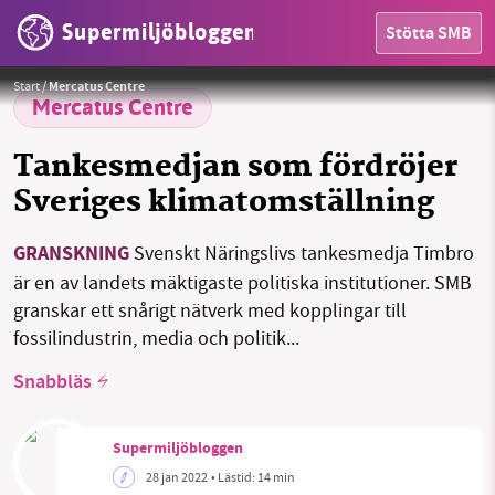
Supermiljöbloggen
Stötta SMB
HEM
Foto:
FreeImages
Start
/
Mercatus Centre
OMRÅDEN
Mercatus Centre
MILJÖFAKTA
Tankesmedjan som fördröjer
Sveriges klimatomställning
OM OSS
GRANSKNING
Svenskt Näringslivs tankesmedja Timbro
är en av landets mäktigaste politiska institutioner. SMB
Sök
Sparade inlägg
Tipsa oss
granskar ett snårigt nätverk med kopplingar till
fossilindustrin, media och politik...
Facebook
Instagram
BlueSky
Snabbläs
Threads
LinkedIn
Supermiljöbloggen
28 jan 2022
• Lästid:
14 min