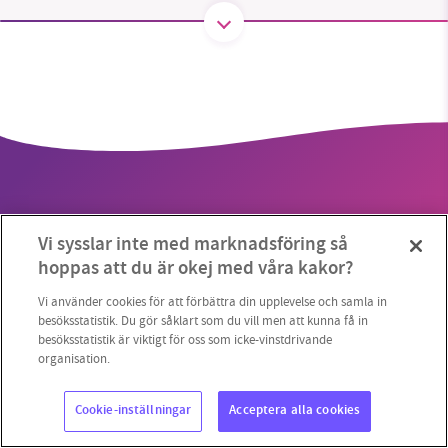
SMB kämpar för en hållbar framtid. Sedan
starten 2010 har vår ideella redaktion drivit
miljödebatten framåt genom
nyhetsbevakning och granskningar. Nu vill vi
utveckla vårt arbete – och vi hoppas att du
vill hjälpa oss.
Vi sysslar inte med marknadsföring så
Stötta vårt arbete genom att swisha en slant till
hoppas att du är okej med våra kakor?
Copyright 2023 © Supermiljöbloggen
Cookieinställningar
1231368703
Vi använder cookies för att förbättra din upplevelse och samla in
besöksstatistik. Du gör såklart som du vill men att kunna få in
besöksstatistik är viktigt för oss som icke-vinstdrivande
Läs vad vi vill göra
organisation.
Cookie-inställningar
Acceptera alla cookies