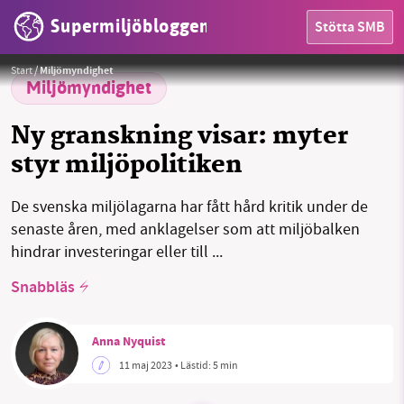
Supermiljöbloggen
Stötta SMB
HEM
Har redan fixat klimatet!!
Foto:
Axel Adolfsson/Moderaterna /
Start
/
Miljömyndighet
OMRÅDEN
Miljömyndighet
MILJÖFAKTA
Ny granskning visar: myter
styr miljöpolitiken
OM OSS
De svenska miljölagarna har fått hård kritik under de
senaste åren, med anklagelser som att miljöbalken
Sök
Sparade inlägg
Tipsa oss
hindrar investeringar eller till ...
Snabbläs
Facebook
Instagram
BlueSky
Anna Nyquist
Threads
LinkedIn
11 maj 2023
• Lästid:
5 min