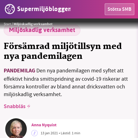
Supermiljöbloggen
Stötta SMB
HEM
I många år drack Kallingebor vatten med höga halter PFAS.
Foto:
ExplorerBob från Pixabay
Start
/
Miljöskadlig verksamhet
OMRÅDEN
Miljöskadlig verksamhet
MILJÖFAKTA
Försämrad miljötillsyn med
nya pandemilagen
OM OSS
PANDEMILAG
Den nya pandemilagen med syftet att
effektivt hindra smittspridning av covid-19 riskerar att
Sök
Sparade inlägg
Tipsa oss
försämra kontroller av bland annat dricksvatten och
miljöskadlig verksamhet.
Facebook
Instagram
BlueSky
Snabbläs
Threads
LinkedIn
Anna Nyquist
13 jan 2021
• Lästid:
1 min