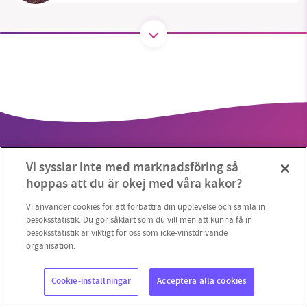
SMB kämpar för en hållbar framtid. Sedan
starten 2010 har vår ideella redaktion drivit
miljödebatten framåt genom
nyhetsbevakning och granskningar. Nu vill vi
utveckla vårt arbete – och vi hoppas att du
vill hjälpa oss.
Vi sysslar inte med marknadsföring så
Stötta vårt arbete genom att swisha en slant till
hoppas att du är okej med våra kakor?
1231368703
Vi använder cookies för att förbättra din upplevelse och samla in
Copyright 2023 © Supermiljöbloggen
Cookieinställningar
besöksstatistik. Du gör såklart som du vill men att kunna få in
besöksstatistik är viktigt för oss som icke-vinstdrivande
Läs vad vi vill göra
organisation.
Cookie-inställningar
Acceptera alla cookies