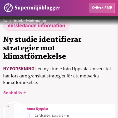
Supermiljöbloggen
Stötta SMB
HEM
Foto:
Fotograf: David Naylor
Start
/
missledande information
OMRÅDEN
missledande information
MILJÖFAKTA
Ny studie identifierar
strategier mot
OM OSS
klimatförnekelse
NY FORSKNING
I en ny studie från Uppsala Universitet
Sök
Sparade inlägg
Tipsa oss
har forskare granskat strategier för att motverka
klimatförnekelse.
Facebook
Instagram
BlueSky
Snabbläs
Threads
LinkedIn
Anna Nyquist
22 feb 2024
• Lästid:
2 min