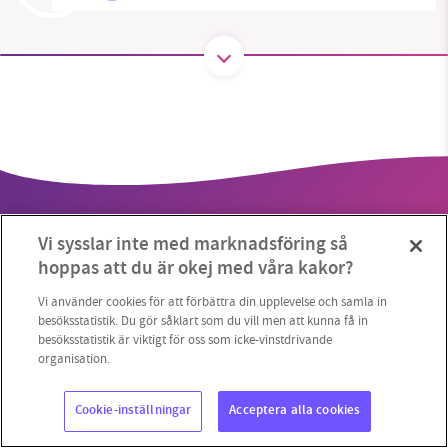
SMB kämpar för en hållbar framtid. Sedan
starten 2010 har vår ideella redaktion drivit
miljödebatten framåt genom
nyhetsbevakning och granskningar. Nu vill vi
utveckla vårt arbete – och vi hoppas att du
vill hjälpa oss.
Vi sysslar inte med marknadsföring så
Stötta vårt arbete genom att swisha en slant till
hoppas att du är okej med våra kakor?
1231368703
Vi använder cookies för att förbättra din upplevelse och samla in
besöksstatistik. Du gör såklart som du vill men att kunna få in
Copyright 2023 © Supermiljöbloggen
Cookieinställningar
besöksstatistik är viktigt för oss som icke-vinstdrivande
Läs vad vi vill göra
organisation.
Cookie-inställningar
Acceptera alla cookies