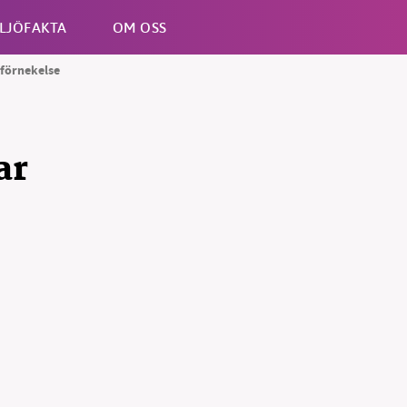
LJÖFAKTA
OM OSS
tförnekelse
Esc
ar