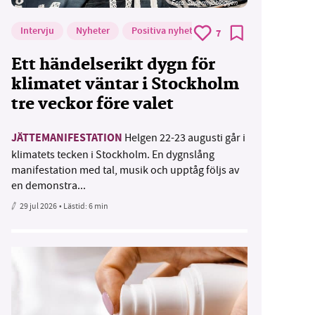
Foto: Supermijöbloggen
Intervju
Nyheter
Positiva nyheter
7
Ett händelserikt dygn för
klimatet väntar i Stockholm
tre veckor före valet
JÄTTEMANIFESTATION
Helgen 22-23 augusti går i
klimatets tecken i Stockholm. En dygnslång
manifestation med tal, musik och upptåg följs av
en demonstra...
29 jul 2026
• Lästid:
6 min