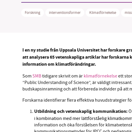
Forskning
interventionsformer
Klimatförnekelse
miss
SM
I en ny studie från Uppsala Universitet har forskare 
nyhe
att analysera 65 vetenskapliga artiklar har forskarna
information om klimatförändringar.
Som
SMB
tidigare skrivit om är
klimatförnekelse
ett sto
”Public Understanding of Science”, är väldigt intressan
budskapsinramning och att förbereda individer på att 
Forskarna identifierar flera effektiva huvudstrategier 
Utbildning och vetenskaplig kommunikation:
Ö
i kombination med mer lättförståelig klimatkom
information och öka förståelsen för klimatvetens
kommunikationsmetoder för IPCC och pedagogiska