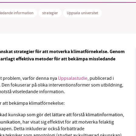
ledande information
strategier
Uppsala universitet
B kämpar för en hållbar framtid. Sedan starten 2010 har 
ideella redaktion drivit miljödebatten framåt genom
granskat strategier för att motverka klimatförnekelse. Genom
tsbevakning och granskningar. Nu vill vi utveckla vårt arb
 kartlagt effektiva metoder för att bekämpa missledande
och vi hoppas att du vill hjälpa oss.
Stötta vårt arbete genom att swisha en slant till
rt problem, varför denna nya
Uppsalastudie
, publicerad i
t. Den fokuserar på olika interventionsformer som utbildning,
1231368703
motstå vilseledande information.
för att bekämpa klimatförnekelse:
Läs vad vi vill göra
kad kunskap
som gör det lättare att förstå klimatinformation,
munikation,
har visat sig effektivt för att motverka felaktig
kapen. Detta inkluderar också förbättrade
 tekniker som agnotologi (studiet av kultiverad okunskap).