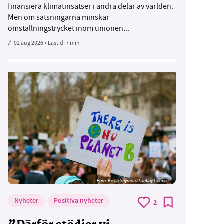
finansiera klimatinsatser i andra delar av världen.
Men om satsningarna minskar
omställningstrycket inom unionen...
02 aug 2026
• Lästid:
7 min
Foto:
Kevin Snyman/Pixabay Licence
Nyheter
Positiva nyheter
2