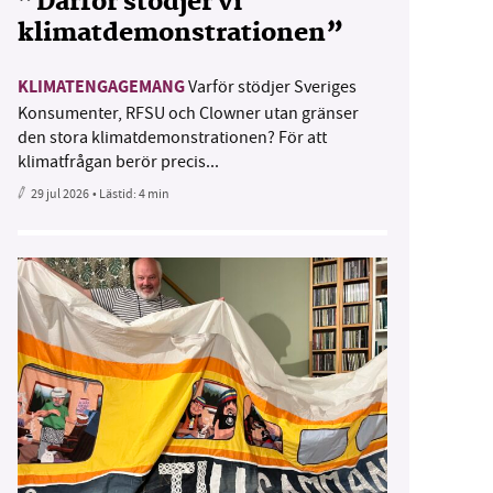
”Därför stödjer vi
klimatdemonstrationen”
KLIMATENGAGEMANG
Varför stödjer Sveriges
Konsumenter, RFSU och Clowner utan gränser
den stora klimatdemonstrationen? För att
klimatfrågan berör precis...
29 jul 2026
• Lästid:
4 min