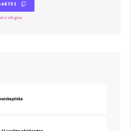
368703
d vi vill göra
imatskeptiska