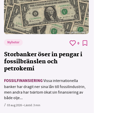
Foto:
geralt/Pixabay
Nyheter
0
Storbanker öser in pengar i
fossilbränslen och
petrokemi
FOSSILFINANSIERING
Vissa internationella
banker har dragit ner sina lån till fossilindustrin,
men andra har tvärtom ökat sin finansiering av
både olje...
03 aug 2026
• Lästid:
3 min