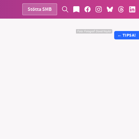
Stötta SMB
Foto:
Fotograf: David Naylor
←
TIPSA!