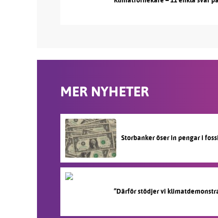
Klimatförnekare – 11 enkla svar p
MER NYHETER
Storbanker öser in pengar i fos
”Därför stödjer vi klimatdemonstr