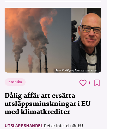
Foto:
Karl Egger, Pixabay, samt privat
Krönika
1
Dålig affär att ersätta
utsläppsminskningar i EU
med klimatkrediter
UTSLÄPPSHANDEL
Det är inte fel när EU