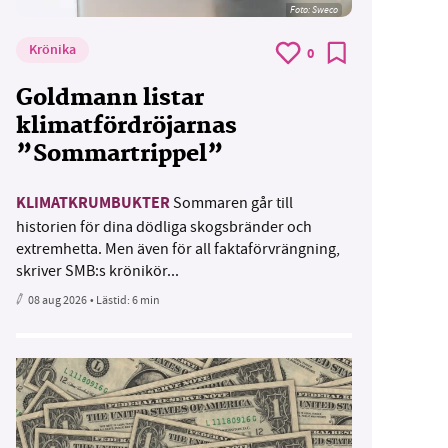
Foto: Sweco
Krönika
0
Goldmann listar
klimatfördröjarnas
”Sommartrippel”
KLIMATKRUMBUKTER
Sommaren går till
historien för dina dödliga skogsbränder och
extremhetta. Men även för all faktaförvrängning,
skriver SMB:s krönikör...
08 aug 2026
• Lästid:
6 min