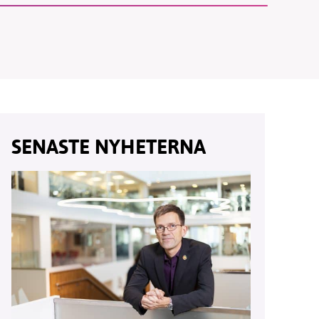
vår
ete –
SENASTE NYHETERNA