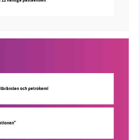
å 11 vanliga påståenden
silbränslen och petrokemi
ationen”