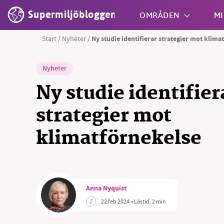
Supermiljöbloggen
OMRÅDEN
MI
Start
/
Nyheter
/
Ny studie identifierar strategier mot klima
Shift + S
Nyheter
Ny studie identifier
strategier mot
klimatförnekelse
Anna Nyquist
22 feb 2024
• Lästid:
2 min