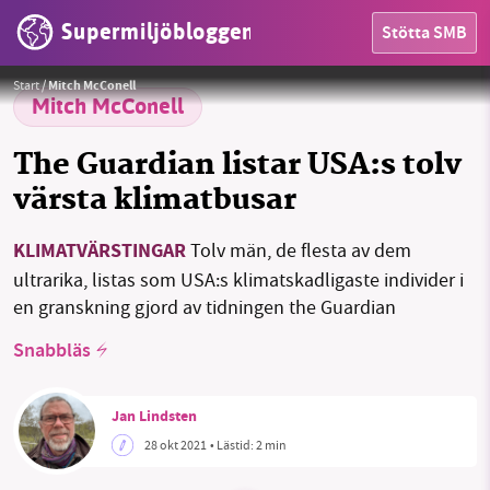
Supermiljöbloggen
Stötta SMB
HEM
Ransonering av bensin inte en omöjlig tanke.
Foto:
Rudy och Peter Skitterians från Pixabay
Start
/
Mitch McConell
OMRÅDEN
Mitch McConell
MILJÖFAKTA
The Guardian listar USA:s tolv
värsta klimatbusar
OM OSS
KLIMATVÄRSTINGAR
Tolv män, de flesta av dem
ultrarika, listas som USA:s klimatskadligaste individer i
Sök
Sparade inlägg
Tipsa oss
en granskning gjord av tidningen the Guardian
Snabbläs
Facebook
Instagram
BlueSky
Threads
LinkedIn
Jan Lindsten
28 okt 2021
• Lästid:
2 min