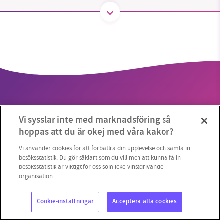
SMB kämpar för en hållbar framtid. Sedan
starten 2010 har vår ideella redaktion drivit
miljödebatten framåt genom
nyhetsbevakning och granskningar. Nu vill vi
utveckla vårt arbete – och vi hoppas att du
vill hjälpa oss.
Vi sysslar inte med marknadsföring så
Stötta vårt arbete genom att swisha en slant till
hoppas att du är okej med våra kakor?
Copyright 2023 © Supermiljöbloggen
Cookieinställningar
1231368703
Vi använder cookies för att förbättra din upplevelse och samla in
besöksstatistik. Du gör såklart som du vill men att kunna få in
besöksstatistik är viktigt för oss som icke-vinstdrivande
Läs vad vi vill göra
organisation.
Cookie-inställningar
Acceptera alla cookies