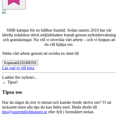
SMB kämpar för en hållbar framtid. Sedan starten 2010 har vår
ideella redaktion drivit miljödebatten framåt genom nyhetsbevakning
och granskningar. Nu vill vi utveckla vårt arbete – och vi hoppas att
du vill hjälpa oss.
Stötta vårt arbete genom att swisha en slant till
Kopierad
1231368703
Läs vad vi vill göra
Laddar fler nyheter...
←
Tipsa!
Tipsa oss
Har du något du tror vi missat och kanske borde skriva om? Vi tar
tacksamt emot alla tips du kan bidra med. Maila direkt till
tips@supermiljobloggen.se
eller fyll i formuläret nedan.