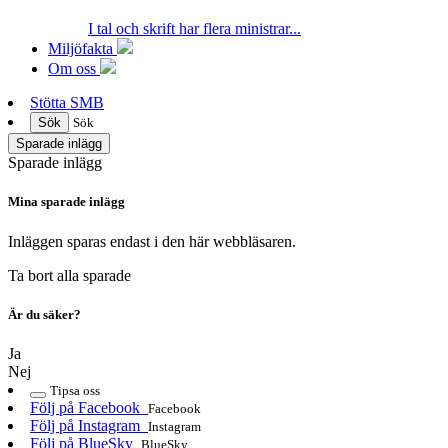
I tal och skrift har flera ministrar...
Miljöfakta
Om oss
Stötta SMB
Sök
Sök
Sparade inlägg
Sparade inlägg
Mina sparade inlägg
Inläggen sparas endast i den här webbläsaren.
Ta bort alla sparade
Är du säker?
Ja
Nej
Tipsa oss
Följ på Facebook
Facebook
Följ på Instagram
Instagram
Följ på BlueSky
BlueSky