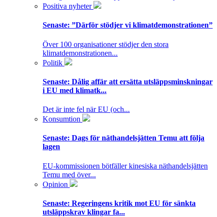
Positiva nyheter
Senaste:
”Därför stödjer vi klimatdemonstrationen”
Över 100 organisationer stödjer den stora
klimatdemonstrationen...
Politik
Senaste:
Dålig affär att ersätta utsläppsminskningar
i EU med klimatk...
Det är inte fel när EU (och...
Konsumtion
Senaste:
Dags för näthandelsjätten Temu att följa
lagen
EU-kommissionen bötfäller kinesiska näthandelsjätten
Temu med över...
Opinion
Senaste:
Regeringens kritik mot EU för sänkta
utsläppskrav klingar fa...