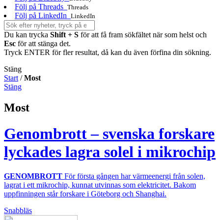
Följ på Threads
Threads
Följ på LinkedIn
LinkedIn
Du kan trycka
Shift + S
för att få fram sökfältet när som helst och
Esc
för att stänga det.
Tryck ENTER för fler resultat, då kan du även förfina din sökning.
Stäng
Start
/
Most
Stäng
Most
Genombrott – svenska forskare
lyckades lagra solel i mikrochip
GENOMBROTT
För första gången har värmeenergi från solen,
lagrat i ett mikrochip, kunnat utvinnas som elektricitet. Bakom
uppfinningen står forskare i Göteborg och Shanghai.
Snabbläs