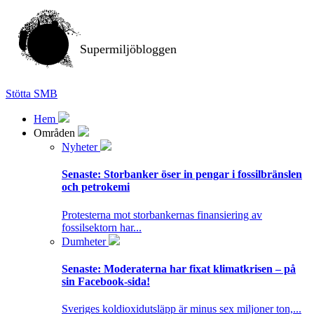
Supermiljöbloggen
Stötta SMB
Hem
Områden
Nyheter
Senaste:
Storbanker öser in pengar i fossilbränslen
och petrokemi
Protesterna mot storbankernas finansiering av
fossilsektorn har...
Dumheter
Senaste:
Moderaterna har fixat klimatkrisen – på
sin Facebook-sida!
Sveriges koldioxidutsläpp är minus sex miljoner ton,...