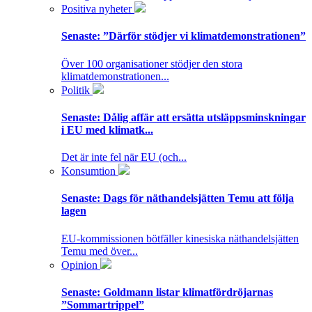
Positiva nyheter
Senaste:
”Därför stödjer vi klimatdemonstrationen”
Över 100 organisationer stödjer den stora
klimatdemonstrationen...
Politik
Senaste:
Dålig affär att ersätta utsläppsminskningar
i EU med klimatk...
Det är inte fel när EU (och...
Konsumtion
Senaste:
Dags för näthandelsjätten Temu att följa
lagen
EU-kommissionen bötfäller kinesiska näthandelsjätten
Temu med över...
Opinion
Senaste:
Goldmann listar klimatfördröjarnas
”Sommartrippel”