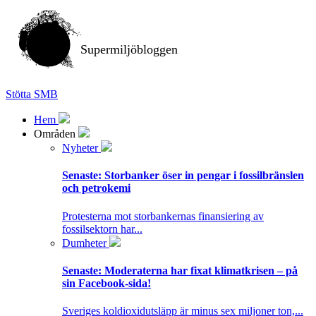
Supermiljöbloggen
Stötta SMB
Hem
Områden
Nyheter
Senaste:
Storbanker öser in pengar i fossilbränslen
och petrokemi
Protesterna mot storbankernas finansiering av
fossilsektorn har...
Dumheter
Senaste:
Moderaterna har fixat klimatkrisen – på
sin Facebook-sida!
Sveriges koldioxidutsläpp är minus sex miljoner ton,...