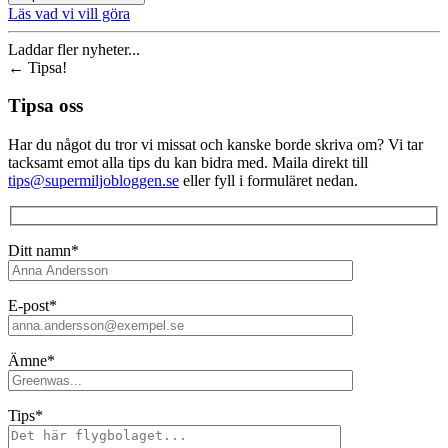
Läs vad vi vill göra
Laddar fler nyheter...
←
Tipsa!
Tipsa oss
Har du något du tror vi missat och kanske borde skriva om? Vi tar
tacksamt emot alla tips du kan bidra med. Maila direkt till
tips@supermiljobloggen.se
eller fyll i formuläret nedan.
Ditt namn*
E-post*
Ämne*
Tips*