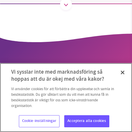
SMB kämpar för en hållbar framtid. Sedan
starten 2010 har vår ideella redaktion drivit
miljödebatten framåt genom
nyhetsbevakning och granskningar. Nu vill vi
utveckla vårt arbete – och vi hoppas att du
vill hjälpa oss.
Vi sysslar inte med marknadsföring så
Stötta vårt arbete genom att swisha en slant till
hoppas att du är okej med våra kakor?
Copyright 2023 © Supermiljöbloggen
Cookieinställningar
1231368703
Vi använder cookies för att förbättra din upplevelse och samla in
besöksstatistik. Du gör såklart som du vill men att kunna få in
besöksstatistik är viktigt för oss som icke-vinstdrivande
Läs vad vi vill göra
organisation.
Cookie-inställningar
Acceptera alla cookies