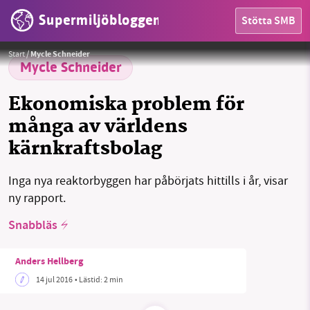
Supermiljöbloggen
Stötta SMB
HEM
Foto:
Annika Örnborg / Vattenfall
Start
/
Mycle Schneider
OMRÅDEN
Mycle Schneider
MILJÖFAKTA
Ekonomiska problem för
många av världens
OM OSS
kärnkraftsbolag
Inga nya reaktorbyggen har påbörjats hittills i år, visar
Sök
Sparade inlägg
Tipsa oss
ny rapport.
Snabbläs
Facebook
Instagram
BlueSky
Anders Hellberg
Threads
LinkedIn
14 jul 2016
• Lästid:
2 min