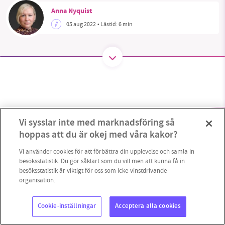
Anna Nyquist
05 aug 2022
• Lästid:
6 min
SMB kämpar för en hållbar framtid. Sedan
starten 2010 har vår ideella redaktion drivit
miljödebatten framåt genom
nyhetsbevakning och granskningar. Nu vill vi
utveckla vårt arbete – och vi hoppas att du
vill hjälpa oss.
Vi sysslar inte med marknadsföring så
Stötta vårt arbete genom att swisha en slant till
hoppas att du är okej med våra kakor?
1231368703
Vi använder cookies för att förbättra din upplevelse och samla in
besöksstatistik. Du gör såklart som du vill men att kunna få in
besöksstatistik är viktigt för oss som icke-vinstdrivande
Läs vad vi vill göra
organisation.
Copyright 2023 © Supermiljöbloggen
Cookieinställningar
Cookie-inställningar
Acceptera alla cookies