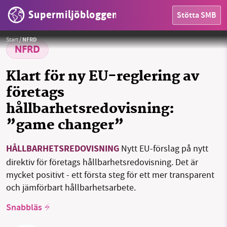
Supermiljöbloggen
Stötta SMB
HEM
Foto:
Pixabay
Start
/
NFRD
OMRÅDEN
NFRD
MILJÖFAKTA
Klart för ny EU-reglering av
företags
OM OSS
hållbarhetsredovisning:
”game changer”
Sök
Sparade inlägg
Tipsa oss
HÅLLBARHETSREDOVISNING
Nytt EU-förslag på nytt
direktiv för företags hållbarhetsredovisning. Det är
Facebook
Instagram
BlueSky
mycket positivt - ett första steg för ett mer transparent
och jämförbart hållbarhetsarbete.
Threads
LinkedIn
Snabbläs