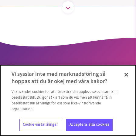
SMB kämpar för en hållbar framtid. Sedan
starten 2010 har vår ideella redaktion drivit
miljödebatten framåt genom
nyhetsbevakning och granskningar. Nu vill vi
utveckla vårt arbete – och vi hoppas att du
vill hjälpa oss.
Vi sysslar inte med marknadsföring så
Stötta vårt arbete genom att swisha en slant till
hoppas att du är okej med våra kakor?
Copyright 2023 © Supermiljöbloggen
Cookieinställningar
1231368703
Vi använder cookies för att förbättra din upplevelse och samla in
besöksstatistik. Du gör såklart som du vill men att kunna få in
besöksstatistik är viktigt för oss som icke-vinstdrivande
Läs vad vi vill göra
organisation.
Cookie-inställningar
Acceptera alla cookies