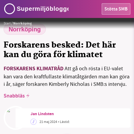
Supermiljöbloggen
Stötta SMB
HEM
Foto: Supermiljöbloggen
Start
/
Norrköping
OMRÅDEN
Norrköping
Forskarens besked: Det här
MILJÖFAKTA
kan du göra för klimatet
OM OSS
FORSKARENS KLIMATRÅD
Att gå och rösta i EU-valet
kan vara den kraftfullaste klimatåtgärden man kan göra
Sök
Sparade inlägg
Tipsa oss
i år, säger forskaren Kimberly Nicholas i SMB:s intervju.
Snabbläs
Facebook
Instagram
BlueSky
Threads
LinkedIn
Jan Lindsten
21 maj 2024
• Lästid: