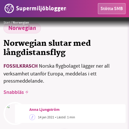
Supermiljöbloggen
Stötta SMB
HEM
Foto:
Norweigan
Start
/
Norwegian
OMRÅDEN
Norwegian
MILJÖFAKTA
Norwegian slutar med
långdistansflyg
OM OSS
FOSSILKRASCH
Norska flygbolaget lägger ner all
verksamhet utanför Europa, meddelas i ett
Sök
Sparade inlägg
Tipsa oss
pressmeddelande.
Snabbläs
Facebook
Instagram
BlueSky
Threads
LinkedIn
Anna Ljungström
14 jan 2021
• Lästid:
1 min