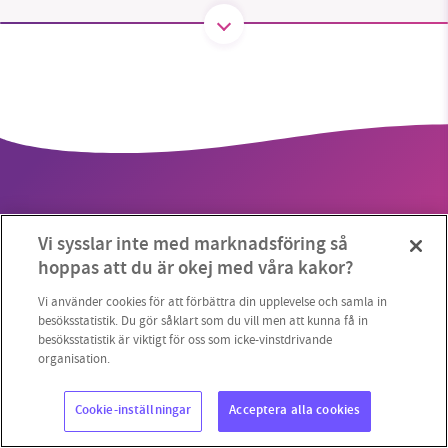
SMB kämpar för en hållbar framtid. Sedan
starten 2010 har vår ideella redaktion drivit
miljödebatten framåt genom
nyhetsbevakning och granskningar. Nu vill vi
utveckla vårt arbete – och vi hoppas att du
vill hjälpa oss.
Vi sysslar inte med marknadsföring så
Stötta vårt arbete genom att swisha en slant till
hoppas att du är okej med våra kakor?
Copyright 2023 © Supermiljöbloggen
Cookieinställningar
1231368703
Vi använder cookies för att förbättra din upplevelse och samla in
besöksstatistik. Du gör såklart som du vill men att kunna få in
besöksstatistik är viktigt för oss som icke-vinstdrivande
Läs vad vi vill göra
organisation.
Cookie-inställningar
Acceptera alla cookies